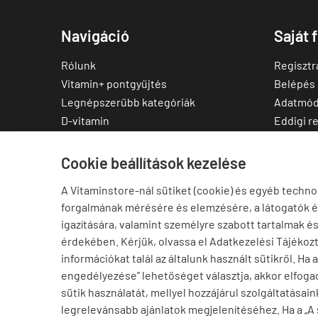
Navigáció
Saját 
Rólunk
Regisztr
Vitamin+ pontgyűjtés
Belépés
Legnépszerűbb kategóriák
Adatmód
D-vitamin
Eddigi r
C-vitamin
Kedvenc
Multivitamin
Letölthe
Cookie beállítások kezelése
Magnézium
A Vitaminstore-nál sütiket (cookie) és egyéb techno
Cink
forgalmának mérésére és elemzésére, a látogatók 
Omega-3
igazítására, valamint személyre szabott tartalmak é
Ashwagandha
érdekében. Kérjük, olvassa el Adatkezelési Tájékoz
Elállás a szerződéstől
információkat talál az általunk használt sütikről. Ha 
engedélyezése” lehetőséget választja, akkor elfogad
sütik használatát, mellyel hozzájárul szolgáltatásain
legrelevánsabb ajánlatok megjelenítéséhez. Ha a „A