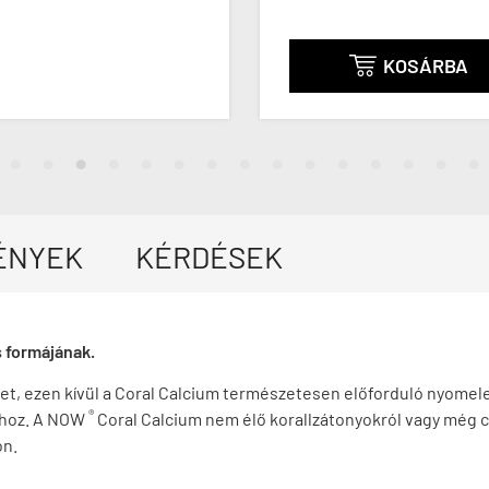
KOSÁRBA

ÉNYEK
KÉRDÉSEK
s formájának.
et, ezen kívül a Coral Calcium természetesen előforduló nyomel
®
shoz. A NOW
Coral Calcium nem élő korallzátonyokról vagy még c
on.