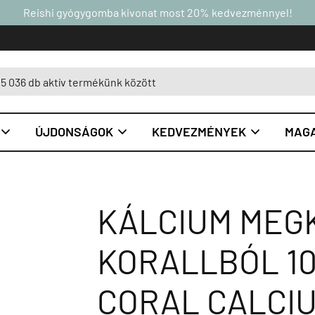
Reishi gyógygomba kivonat most 20% kedvezménnyel!
ÚJDONSÁGOK
KEDVEZMÉNYEK
MAGA



KÁLCIUM MEG
KORALLBÓL 10
CORAL CALCIU