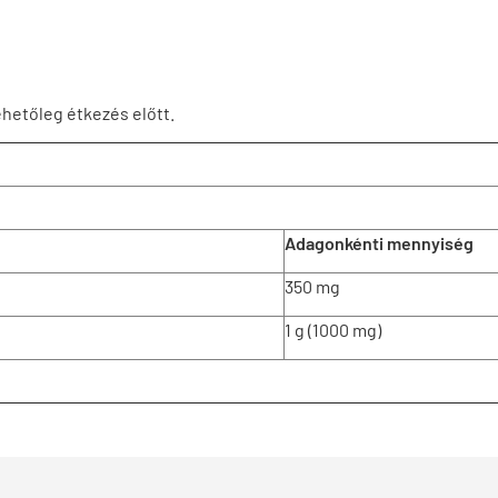
ehetőleg étkezés előtt.
Adagonkénti mennyiség
350 mg
1 g (1000 mg)