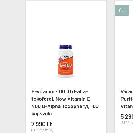
ÚJ
ow
E-vitamin 400 IU d-alfa-
Váran
zula
tokoferol, Now Vitamin E-
Purit
400 D-Alpha Tocopheryl, 100
Vitam
kapszula
5 29
7 990 Ft
(53 / ka
(80 / kapszula)