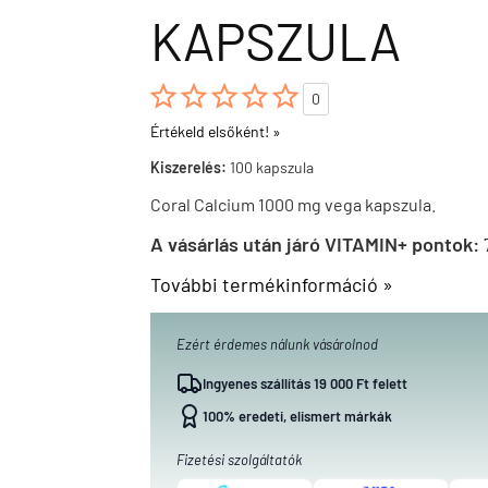
KAPSZULA





0
Értékeld elsőként! »
Kiszerelés:
100 kapszula
Coral Calcium 1000 mg vega kapszula.
A vásárlás után járó VITAMIN+ pontok:
További termékinformáció »
Ezért érdemes nálunk vásárolnod
Ingyenes szállítás 19 000 Ft felett
100% eredeti, elismert márkák
Fizetési szolgáltatók