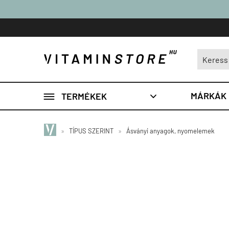

MÁRKÁK
TERMÉKEK

»
TÍPUS SZERINT
»
Ásványi anyagok, nyomelemek