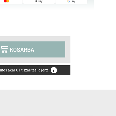

KOSÁRBA
i
és akár 0 Ft szállítási díjért!