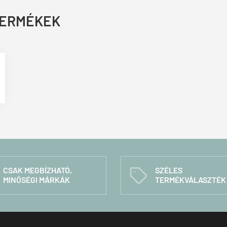
TERMÉKEK
CSAK MEGBÍZHATÓ,
SZÉLES
C
MINŐSÉGI MÁRKÁK
TERMÉKVÁLASZTÉK