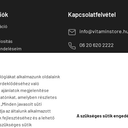
fiók
Kapcsolatfelvétel
áció
E
info@vitaminstore.h
osítás
M
06 20 620 2222
endeléseim
 termékek
1141 Budapest,
T
Szugló u. 83-85.
tő termékek
H-P:
10:00-18:00
lógiákat alkalmazunk oldalaink
érdeklődéséhez való
s ajánlatok megjelenítése
tatónkat, amelyben részletes
a „Minden javasolt süti
ja az általunk alkalmazott
A szükséges sütik enged
k fejlesztéséhez és a lehető
 szükséges sütik