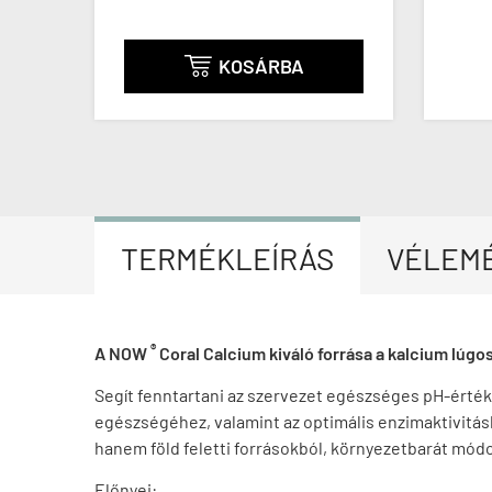
KOSÁRBA

TERMÉKLEÍRÁS
VÉLEM
®
A NOW
Coral Calcium kiváló forrása a kalcium lúgo
Segít fenntartani az szervezet egészséges pH-érték
egészségéhez, valamint az optimális enzimaktivitá
hanem föld feletti forrásokból, környezetbarát mód
Előnyei: