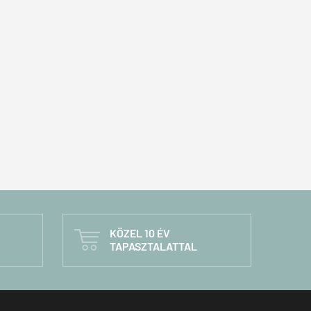
KÖZEL 10 ÉV

TAPASZTALATTAL