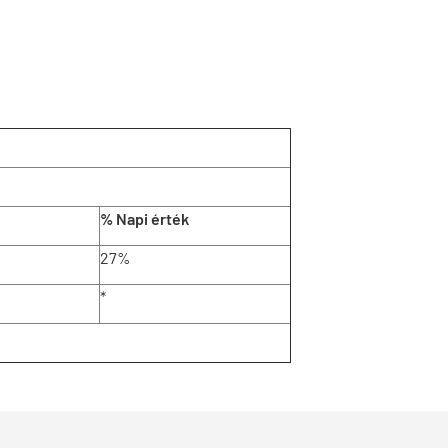
% Napi érték
27%
*