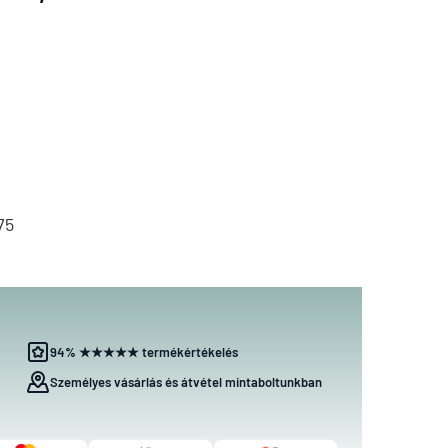
75
94% ★★★★★ termékértékelés
Személyes vásárlás és átvétel mintaboltunkban