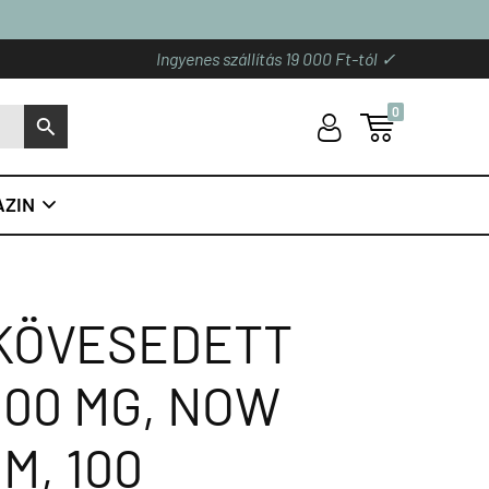
Ingyenes szállítás 19 000 Ft-tól ✓
0
U

S
ZIN

KÖVESEDETT
00 MG, NOW
M, 100