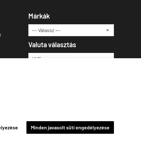
Márkák
u
Valuta választás
élyezése
Minden javasolt süti engedélyezése