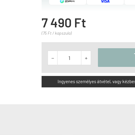
7 490 Ft
(75 Ft / kapszula)


Ingyenes személyes átvétel, vagy kézbesít