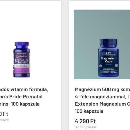
dós vitamin formula,
Magnézium 500 mg kom
an's Pride Prenatal
4-féle magnéziummal, L
ins, 100 kapszula
Extension Magnesium C
100 kapszula
0 Ft
pszula)
4 290 Ft
(43 / kapszula)