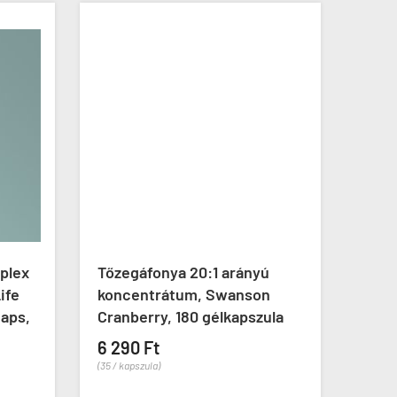
plex
Tőzegáfonya 20:1 arányú
C-vi
ife
koncentrátum, Swanson
biof
aps,
Cranberry, 180 gélkapszula
1000
kaps
6 290 Ft
(35 / kapszula)
13 0
(52 / ka