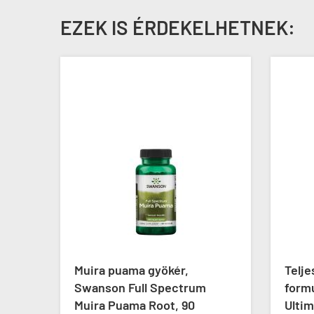
EZEK IS ÉRDEKELHETNEK:
Muira puama gyökér,
Telj
Swanson Full Spectrum
form
ive
Muira Puama Root, 90
Ultim