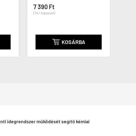
7 390 Ft
2 59
(74 / kapszula)
(43 / ka
KOSÁRBA

ponti idegrendszer működését segítő kémiai