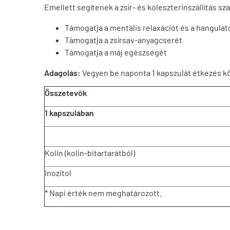
Emellett segítenek a zsír- és koleszterinszállítás s
Támogatja a mentális relaxációt és a hangulat
Támogatja a zsírsav-anyagcserét
Támogatja a máj egészségét
Adagolás:
Vegyen be naponta 1 kapszulát étkezés k
Összetevők
1 kapszulában
Kolin (kolin-bitartarátból)
Inozitol
* Napi érték nem meghatározott.