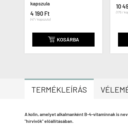
kapszula
10 4
4 190 Ft
(175 / k
(47 / kapszula)
KOSÁRBA

TERMÉKLEÍRÁS
VÉLEM
A kolin, amelyet alkalmanként B-4-vitaminnak is ne
"hírvivők" előállításában.