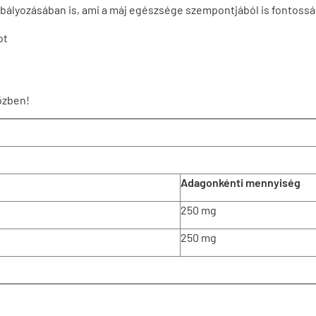
zabályozásában is, ami a máj egészsége szempontjából is fontossá 
ot
özben!
Adagonkénti mennyiség
250 mg
250 mg