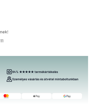
ének!
11
94% ★★★★★ termékértékelés
Személyes vásárlás és átvétel mintaboltunkban