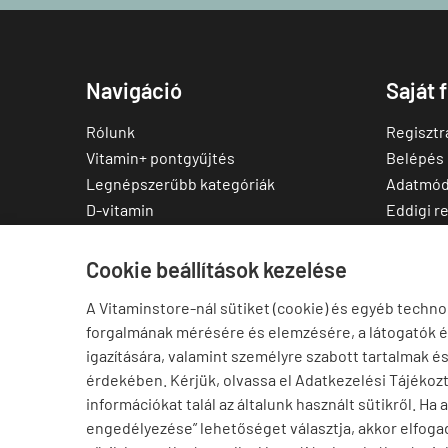
Navigáció
Saját 
Rólunk
Regisztr
Vitamin+ pontgyűjtés
Belépés
Legnépszerűbb kategóriák
Adatmód
D-vitamin
Eddigi r
C-vitamin
Kedvenc
Multivitamin
Letölthe
Cookie beállítások kezelése
Magnézium
A Vitaminstore-nál sütiket (cookie) és egyéb techno
Cink
forgalmának mérésére és elemzésére, a látogatók 
Omega-3
igazítására, valamint személyre szabott tartalmak é
Ashwagandha
érdekében. Kérjük, olvassa el Adatkezelési Tájékoz
Elállás a szerződéstől
információkat talál az általunk használt sütikről. Ha 
engedélyezése” lehetőséget választja, akkor elfogad