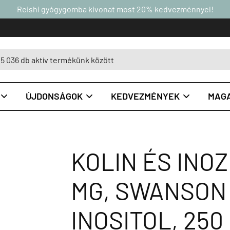
Reishi gyógygomba kivonat most 20% kedvezménnyel!
ÚJDONSÁGOK
KEDVEZMÉNYEK
MAGA



KOLIN ÉS INOZ
MG, SWANSON
INOSITOL, 25