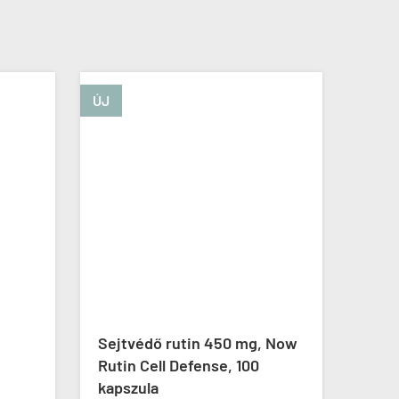
ÚJ
Sejtvédő rutin 450 mg, Now
Lóre
Rutin Cell Defense, 100
Swan
kapszula
Mori