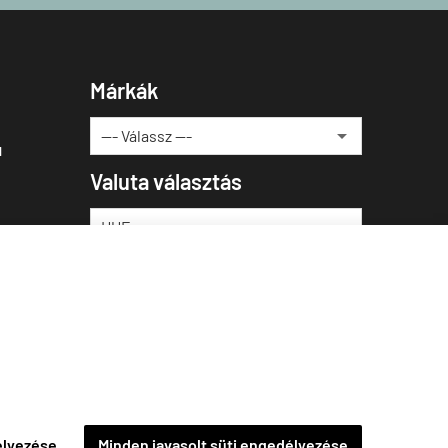
Márkák
u
Valuta választás
élyezése
Minden javasolt süti engedélyezése