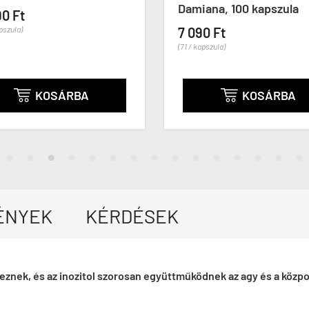
Damiana, 100 kapszula
90 Ft
apszula)
7 090 Ft
(71 / kapszula)
KOSÁRBA
KOSÁRBA


ÉNYEK
KÉRDÉSEK
veznek, és az inozitol szorosan együttműködnek az agy és a köz