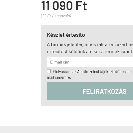
11 090 Ft
(44 Ft / kapszula)
Készlet értesítő
A termék jelenleg nincs raktáron, ezért 
értesítést küldünk amikor a termék ismét 
Elolvastam az
Adatkezelési tájékoztatót
és hozz
mail címemre.
FELIRATKOZÁS