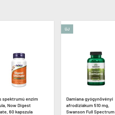
ÚJ
es spektrumú enzim
Damiana gyógynövényi
ula, Now Digest
afrodiziákum 510 mg,
ate, 60 kapszula
Swanson Full Spectrum