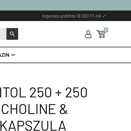
Ingyenes szállítás 19 000 Ft-tól ✓
0
U

S
ZIN

ITOL 250 + 250
 CHOLINE &
0 KAPSZULA