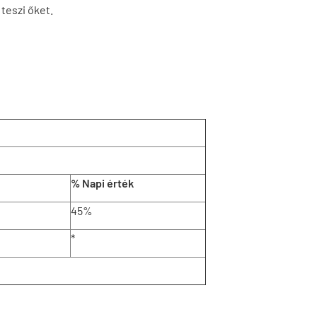
teszi őket.
% Napi érték
45%
*