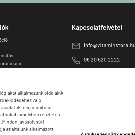
fiók
Kapcsolatfelvétel
áció
E
info@vitaminstore.h
osítás
M
06 20 620 2222
endeléseim
 termékek
1141 Budapest,
T
Szugló u. 83-85.
tő termékek
H-P:
10:00-18:00
lógiákat alkalmazunk oldalaink
érdeklődéséhez való
s ajánlatok megjelenítése
tatónkat, amelyben részletes
a „Minden javasolt süti
ja az általunk alkalmazott
A szükséges sütik enged