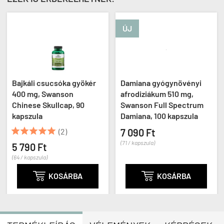
ÚJ
Bajkáli csucsóka gyökér
Damiana gyógynövényi
400 mg, Swanson
afrodiziákum 510 mg,
Chinese Skullcap, 90
Swanson Full Spectrum
kapszula
Damiana, 100 kapszula





(2)
7 090 Ft
(71 / kapszula)
5 790 Ft
(64 / kapszula)

KOSÁRBA

KOSÁRBA