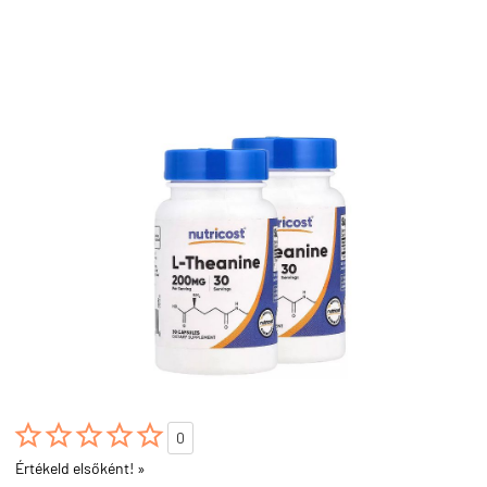





0
Értékeld elsőként! »