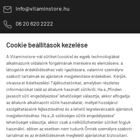
E
info@vitaminstore.hu
M
06 20 620 2222
1141 Budapest,
T
Szugló u. 83-85.
Cookie beállítások kezelése
H-P:
10:00-18:00
A Vitaminstore-nál sütiket (cookie) és egyéb technológiákat
Márkák
alkalmazunk oldalaink forgalmának mérésére és elemzésére, a
látogatók érdeklődéséhez való igazítására, valamint személyre
szabott tartalmak és ajánlatok megjelenítése érdekében. Kérjük,
olvassa el Adatkezelési Tájékoztatónkat, amelyben részletes
információkat talál az általunk használt sütikről. Ha a „Minden
Valuta választás
javasolt süti engedélyezése” lehetőséget választja, akkor elfogadja
az általunk alkalmazott sütik használatát, mellyel hozzájárul
szolgáltatásaink fejlesztéséhez és a lehető legrelevánsabb ajánlatok
megjelenítéséhez. Ha a „A szükséges sütik engedélyezése”
lehetőséget választja, akkor csak a nélkülözhetetlen sütiket fogjuk
használni, ebben az esetben nem tudunk Önnek személyre szabott
tartalmat és az érdeklődésének megfelelő ajánlatokat biztosítani.