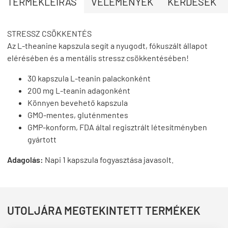
TERMÉKLEÍRÁS
VÉLEMÉNYEK
KÉRDÉSEK
STRESSZ CSÖKKENTÉS
Az L-theanine kapszula segít a nyugodt, fókuszált állapot
elérésében és a mentális stressz csökkentésében!
30 kapszula L-teanin palackonként
200 mg L-teanin adagonként
Könnyen bevehető kapszula
GMO-mentes, gluténmentes
GMP-konform, FDA által regisztrált létesítményben
gyártott
Adagolás:
Napi 1 kapszula fogyasztása javasolt.
UTOLJÁRA MEGTEKINTETT TERMÉKEK