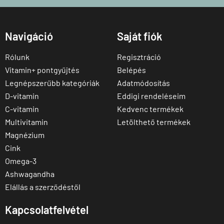
Navigáció
Saját fiók
Rólunk
Regisztráció
Vitamin+ pontgyűjtés
Belépés
Legnépszerűbb kategóriák
Adatmódosítás
D-vitamin
Eddigi rendeléseim
C-vitamin
Kedvenc termékek
Multivitamin
Letölthető termékek
Magnézium
Cink
Omega-3
Ashwagandha
Elállás a szerződéstől
Kapcsolatfelvétel