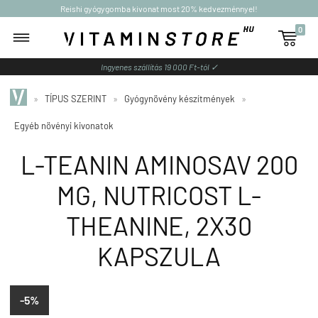
Reishi gyógygomba kivonat most 20% kedvezménnyel!
0

Ingyenes szállítás 19 000 Ft-tól ✓
»
TÍPUS SZERINT
»
Gyógynövény készítmények
»
Egyéb növényi kivonatok
L-TEANIN AMINOSAV 200
MG, NUTRICOST L-
THEANINE, 2X30
KAPSZULA
-5%