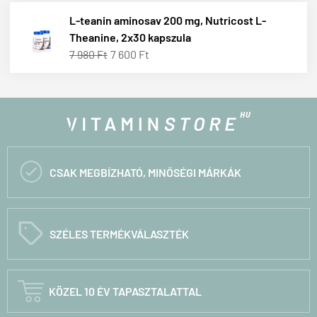
L-teanin aminosav 200 mg, Nutricost L-
Theanine, 2x30 kapszula
7 980 Ft
7 600 Ft

CSAK MEGBÍZHATÓ, MINŐSÉGI MÁRKÁK
C
SZÉLES TERMÉKVÁLASZTÉK

KÖZEL 10 ÉV TAPASZTALATTAL