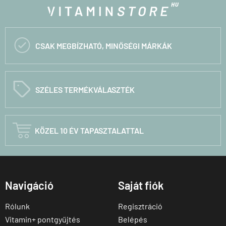

CSAK MEGBÍZHATÓ, MINŐSÉGI MÁRKÁK
C
SZÉLES TERMÉKVÁLASZTÉK

KÖZEL 10 ÉV TAPASZTALATTAL
Navigáció
Saját fiók
Rólunk
Regisztráció
Vitamin+ pontgyűjtés
Belépés