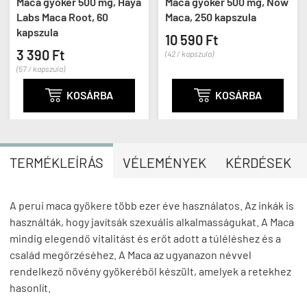
Maca gyökér 500 mg, Haya
Maca gyökér 500 mg, Now
Labs Maca Root, 60
Maca, 250 kapszula
kapszula
10 590 Ft
3 390 Ft
(42 / kapszula)
(57 / kapszula)

KOSÁRBA

KOSÁRBA
TERMÉKLEÍRÁS
VÉLEMÉNYEK
KÉRDÉSEK
A perui maca gyökere több ezer éve használatos. Az inkák is
használták, hogy javítsák szexuális alkalmasságukat. A Maca
mindig elegendő vitalitást és erőt adott a túléléshez és a
család megőrzéséhez. A Maca az ugyanazon névvel
rendelkező növény gyökeréből készült, amelyek a retekhez
hasonlít.