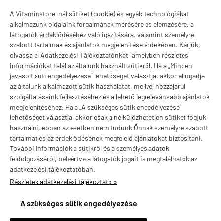
H-P:
10:00-18:00
A Vitaminstore-nál sütiket (cookie) és egyéb technológiákat
Márkák
alkalmazunk oldalaink forgalmának mérésére és elemzésére, a
látogatók érdeklődéséhez való igazítására, valamint személyre
szabott tartalmak és ajánlatok megjelenítése érdekében. Kérjük,
olvassa el Adatkezelési Tájékoztatónkat, amelyben részletes
információkat talál az általunk használt sütikről. Ha a „Minden
Valuta választás
javasolt süti engedélyezése” lehetőséget választja, akkor elfogadja
az általunk alkalmazott sütik használatát, mellyel hozzájárul
szolgáltatásaink fejlesztéséhez és a lehető legrelevánsabb ajánlatok
megjelenítéséhez. Ha a „A szükséges sütik engedélyezése”
lehetőséget választja, akkor csak a nélkülözhetetlen sütiket fogjuk
használni, ebben az esetben nem tudunk Önnek személyre szabott
tartalmat és az érdeklődésének megfelelő ajánlatokat biztosítani.
További információk a sütikről és a személyes adatok
feldolgozásáról, beleértve a látogatók jogait is megtalálhatók az
adatkezelési tájékoztatóban.
Részletes adatkezelési tájékoztató »
vitaminstore.hu -
Vitaminstore / Gymstore Hungary
-
ÁSZF
-
Adatkezelési
tájékoztató
A szükséges sütik engedélyezése
×
Ajánlott termék