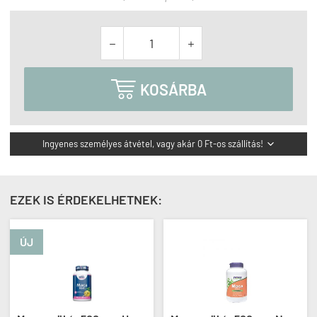



KOSÁRBA
Ingyenes személyes átvétel, vagy akár 0 Ft-os szállítás!

EZEK IS ÉRDEKELHETNEK:
ÚJ