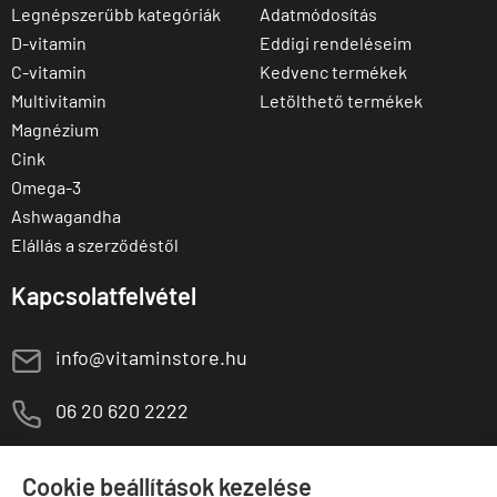
Legnépszerűbb kategóriák
Adatmódosítás
D-vitamin
Eddigi rendeléseim
C-vitamin
Kedvenc termékek
Multivitamin
Letölthető termékek
Magnézium
Cink
Omega-3
Ashwagandha
Elállás a szerződéstől
Kapcsolatfelvétel
E
info@vitaminstore.hu
M
06 20 620 2222
1141 Budapest,
T
Szugló u. 83-85.
Cookie beállítások kezelése