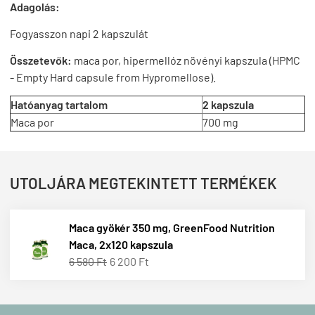
Adagolás:
Fogyasszon napi 2 kapszulát
Összetevők:
maca por,
hipermellóz növényi kapszula (HPMC
- Empty Hard capsule from Hypromellose).
Hatóanyag tartalom
2 kapszula
Maca por
700 mg
UTOLJÁRA MEGTEKINTETT TERMÉKEK
Maca gyökér 350 mg, GreenFood Nutrition
Maca, 2x120 kapszula
6 580 Ft
6 200 Ft