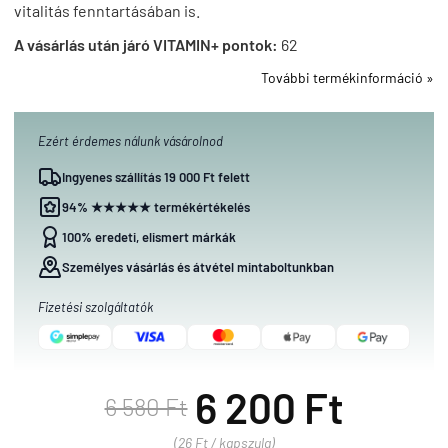
vitalitás fenntartásában is.
A vásárlás után járó VITAMIN+ pontok:
62
További termékinformáció »
Ezért érdemes nálunk vásárolnod
Ingyenes szállítás 19 000 Ft felett
94% ★★★★★ termékértékelés
100% eredeti, elismert márkák
Személyes vásárlás és átvétel mintaboltunkban
Fizetési szolgáltatók
6 200 Ft
6 580 Ft
(26 Ft / kapszula)