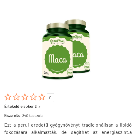





0
Értékeld elsőként! »
Kiszerelés:
240 kapszula
Ezt a perui eredetű gyógynövényt tradicionálisan a libidó
fokozására alkalmazták, de segíthet az energiaszint,a