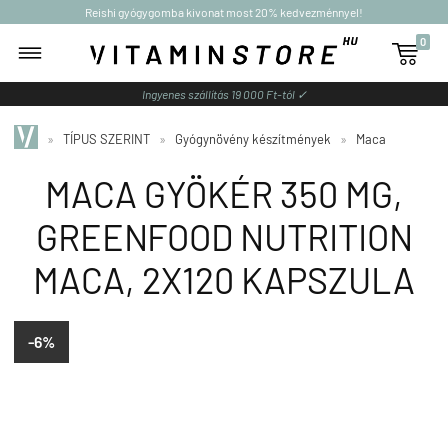
Reishi gyógygomba kivonat most 20% kedvezménnyel!
0

Ingyenes szállítás 19 000 Ft-tól ✓
»
TÍPUS SZERINT
»
Gyógynövény készítmények
»
Maca
MACA GYÖKÉR 350 MG,
GREENFOOD NUTRITION
MACA, 2X120 KAPSZULA
-6%