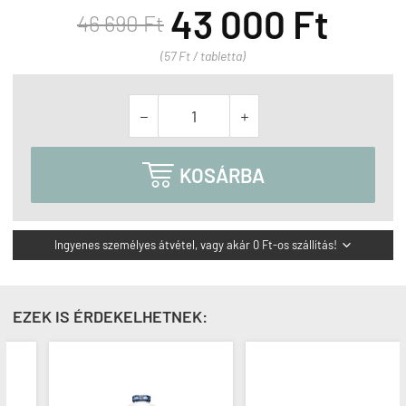
43 000 Ft
46 690 Ft
(57 Ft / tabletta)



KOSÁRBA
Ingyenes személyes átvétel, vagy akár 0 Ft-os szállítás!

EZEK IS ÉRDEKELHETNEK: