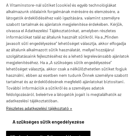
A Vitaminstore-nál sütiket (cookie) és egyéb technológiákat
Márkák
alkalmazunk oldalaink forgalmának mérésére és elemzésére, a
látogatók érdeklődéséhez való igazítására, valamint személyre
szabott tartalmak és ajánlatok megjelenítése érdekében. Kérjük,
olvassa el Adatkezelési Tájékoztatónkat, amelyben részletes
információkat talál az általunk használt sütikről. Ha a „Minden
Valuta választás
javasolt süti engedélyezése” lehetőséget választja, akkor elfogadja
az általunk alkalmazott sütik használatát, mellyel hozzájárul
szolgáltatásaink fejlesztéséhez és a lehető legrelevánsabb ajánlatok
megjelenítéséhez. Ha a „A szükséges sütik engedélyezése”
lehetőséget választja, akkor csak a nélkülözhetetlen sütiket fogjuk
használni, ebben az esetben nem tudunk Önnek személyre szabott
tartalmat és az érdeklődésének megfelelő ajánlatokat biztosítani.
További információk a sütikről és a személyes adatok
feldolgozásáról, beleértve a látogatók jogait is megtalálhatók az
adatkezelési tájékoztatóban.
Részletes adatkezelési tájékoztató »
vitaminstore.hu -
Vitaminstore / Gymstore Hungary
-
ÁSZF
-
Adatkezelési
tájékoztató
A szükséges sütik engedélyezése
×
Jenei Dunakeszi településről
J