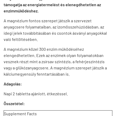
támogatja az energiatermelést és elenegdhetetlen az
enzimműködéshez.
A magnézium fontos szerepet játszik a szervezet
anyagcsere folyamataiban, az izomösszehúzódásban, az
idegi jelek továbbításában és csontok ásványi anyagokkal
való feltöltésében.
A magnézium közel 300 enzim működéséhez
elengedhetetlen. Ezek az enzimek olyan folyamatokban
vesznek részt mint a zsírsav szintézis, a fehérjeszintézis
vagy a glükózanyagcsere. A magnézium szerepet játszik a
kálciumegyensúly fenntartásában is.
Adagolás:
Napi 2 tabletta ajánlott, étkezéssel.
Összetétel:
Supplement Facts