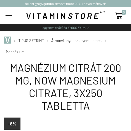
Reishi gyógygomba kivonat most 20% kedvezménnyel!
0

Ingyenes szállítás 19 000 Ft-tól ✓
»
TÍPUS SZERINT
»
Ásványi anyagok, nyomelemek
»
Magnézium
MAGNÉZIUM CITRÁT 200
MG, NOW MAGNESIUM
CITRATE, 3X250
TABLETTA
-8%