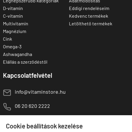
Legnépszerűbb kategóriák
Adatmódosítás
D-vitamin
Eddigi rendeléseim
C-vitamin
Kedvenc termékek
Multivitamin
Letölthető termékek
Magnézium
Cink
Omega-3
Ashwagandha
Elállás a szerződéstől
Kapcsolatfelvétel
E
info@vitaminstore.hu
M
06 20 620 2222
1141 Budapest,
T
Szugló u. 83-85.
Cookie beállítások kezelése
H-P:
10:00-18:00