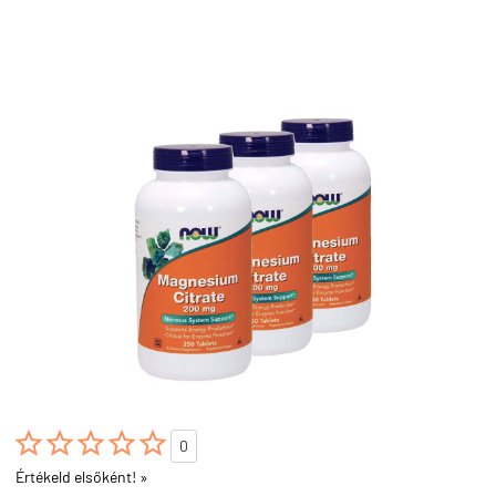





0
Értékeld elsőként! »