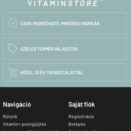

CSAK MEGBÍZHATÓ, MINŐSÉGI MÁRKÁK
C
SZÉLES TERMÉKVÁLASZTÉK

KÖZEL 10 ÉV TAPASZTALATTAL
Navigáció
Saját fiók
Rólunk
Regisztráció
Vitamin+ pontgyűjtés
Belépés