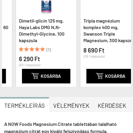
Dimetil-glicin 125 mg,
Tripla magnézium
Haya Labs DMG N,N-
komplex 400 mg,
Dimethyl-Glycine, 100
Swanson Triple
kapszula
Magnesium, 300 kapszula





(1)
8 690 Ft
(29 / kapszula)
6 290 Ft
(63 / kapszula)

KOSÁRBA

KOSÁRBA
TERMÉKLEÍRÁS
VÉLEMÉNYEK
KÉRDÉSEK
A NOW Foods Magnesium Citrate tablettában található
magnézium citrát egy kiváló felszívódású formula,