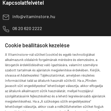
Kapcsolatfelvétel
E
info@vitaminstore.hu
M
06 20 620 2222
1141 Budapest,
T
Szugló u. 83-85.
Cookie beállítások kezelése
H-P:
10:00-18:00
A Vitaminstore-nál sütiket (cookie) és egyéb technológiákat
Márkák
alkalmazunk oldalaink forgalmának mérésére és elemzésére, a
látogatók érdeklődéséhez való igazítására, valamint személyre
szabott tartalmak és ajánlatok megjelenítése érdekében. Kérjük,
olvassa el Adatkezelési Tájékoztatónkat, amelyben részletes
információkat talál az általunk használt sütikről. Ha a „Minden
Valuta választás
javasolt süti engedélyezése” lehetőséget választja, akkor elfogadja
az általunk alkalmazott sütik használatát, mellyel hozzájárul
szolgáltatásaink fejlesztéséhez és a lehető legrelevánsabb ajánlatok
megjelenítéséhez. Ha a „A szükséges sütik engedélyezése”
lehetőséget választja, akkor csak a nélkülözhetetlen sütiket fogjuk