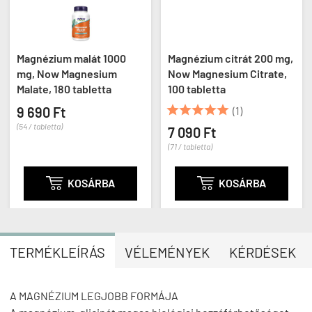
Magnézium malát 1000
Magnézium citrát 200 mg,
mg, Now Magnesium
Now Magnesium Citrate,
Malate, 180 tabletta
100 tabletta





9 690 Ft
(1)
(54 / tabletta)
7 090 Ft
(71 / tabletta)

KOSÁRBA

KOSÁRBA
TERMÉKLEÍRÁS
VÉLEMÉNYEK
KÉRDÉSEK
A MAGNÉZIUM LEGJOBB FORMÁJA