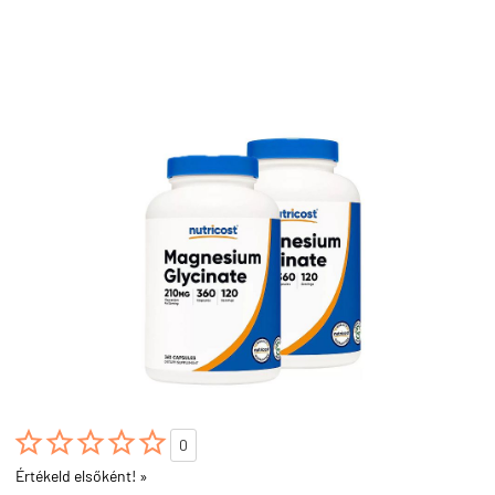





0
Értékeld elsőként! »