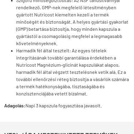
Szigorú minőségbiztosítás: Az NSF tanúsítvánnyal
rendelkező, GMP-nek megfelelő létesítményben
gyártott Nutricost kiemelten kezeli a termék
minőségét és biztonságát. A helyes gyártási gyakorlat
(GMP) betartása biztosítja, hogy minden kapszula a
gyártástól a csomagolásig megfelel a legmagasabb
követelményeknek.
Harmadik fél által tesztelt: Az egyes tételek
integritásának további garantálása érdekében a
Nutricost Magnézium-glicinát kapszulákat alapos,
harmadik fél által végzett tesztelésnek vetik alá. Ez a
további ellenőrzési réteg biztosítja a vásárlók számára
a termék hatékonyságába, tisztaságába és
konzisztenciájába vetett bizalmat.
Adagolás:
Napi 3 kapszula fogyasztása javasolt.