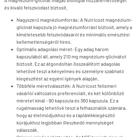
A magnézium-glicinát magas biológiai hozzáférhetőséget
és kiváló felszívódást biztosít.
Nagyszerű magnéziumforrás: A Nutricost magnézium-
glicinát kapszula jó magnéziumforrást biztosít, amely a
kíméletesebb felszívódásáról és minimális emésztési
kellemetlenségéről híres.
Optimális adagolási méret: Egy adag három
kapszulából áll, amely 210 mg magnézium-glicinátot
biztosít. Ez az átgondoltan összeállított adagolás
lehetővé teszi a kényelmes és személyre szabható
kiegészítést az egyéni igények alapján.
Többféle méretválaszték: A Nutricost felismeri
vásárlói változatos preferenciáit, és két különböző
méretet kínál - 90 kapszula és 360 kapszula. Ez a
rugalmasság lehetővé teszi a felhasználók számára,
hogy az életmódjukhoz és a táplálékkiegészítő
kúrájukhoz legjobban illeszkedő mennyiséget
válasszák.