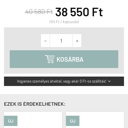
38 550 Ft
40 580 Ft
(54 Ft / kapszula)



KOSÁRBA
Ingyenes személyes átvétel, vagy akár 0 Ft-os szállítás!

EZEK IS ÉRDEKELHETNEK:
ÚJ
ÚJ