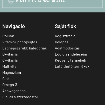

KÖZEL 10 ÉV TAPASZTALATTAL
Navigáció
Saját fiók
Rólunk
Regisztráció
Vitamin+ pontgyűjtés
Belépés
Legnépszerűbb kategóriák
Adatmódosítás
D-vitamin
Eddigi rendeléseim
C-vitamin
Kedvenc termékek
Multivitamin
Letölthető termékek
Magnézium
Cink
Omega-3
Ashwagandha
Elállás a szerződéstől