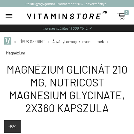
Reishi gyógygomba kivonat most 20% kedvezménnyel!
0

Ingyenes szállítás 19 000 Ft-tól ✓
»
TÍPUS SZERINT
»
Ásványi anyagok, nyomelemek
»
Magnézium
MAGNÉZIUM GLICINÁT 210
MG, NUTRICOST
MAGNESIUM GLYCINATE,
2X360 KAPSZULA
-5%