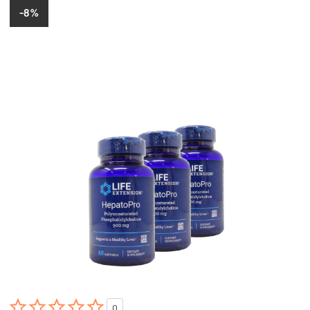
-8%





0