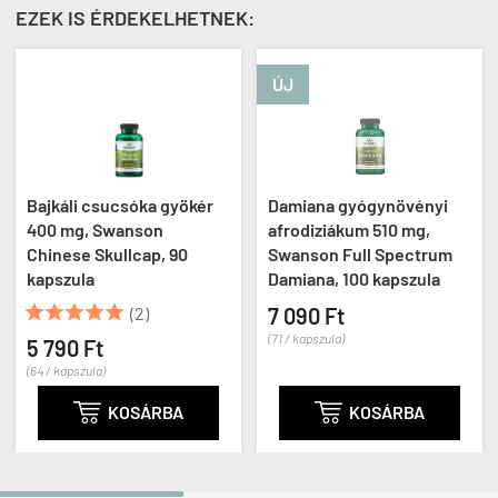
EZEK IS ÉRDEKELHETNEK:
ÚJ
Bajkáli csucsóka gyökér
Damiana gyógynövényi
400 mg, Swanson
afrodiziákum 510 mg,
Chinese Skullcap, 90
Swanson Full Spectrum
kapszula
Damiana, 100 kapszula





(2)
7 090 Ft
(71 / kapszula)
5 790 Ft
(64 / kapszula)

KOSÁRBA

KOSÁRBA