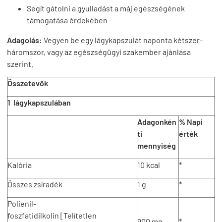
Segít gátolni a gyulladást a máj egészségének
támogatása érdekében
Adagolás:
Vegyen be egy lágykapszulát naponta kétszer-
háromszor, vagy az egészségügyi szakember ajánlása
szerint.
Összetevők
1
lágykapszulában
Adagonkén
% Napi
ti
érték
mennyiség
Kalória
10 kcal
*
Összes zsíradék
1 g
*
Polienil-
foszfatidilkolin [Telítetlen
900 mg
*