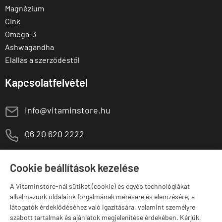
Magnézium
Cink
Omega-3
Ashwagandha
Elállás a szerződéstől
Kapcsolatfelvétel
E
info@vitaminstore.hu
M
06 20 620 2222
1141 Budapest,
T
Szugló u. 83-85.
Cookie beállítások kezelése
H-P:
10:00-18:00
A Vitaminstore-nál sütiket (cookie) és egyéb technológiákat
Márkák
alkalmazunk oldalaink forgalmának mérésére és elemzésére, a
látogatók érdeklődéséhez való igazítására, valamint személyre
szabott tartalmak és ajánlatok megjelenítése érdekében. Kérjük,