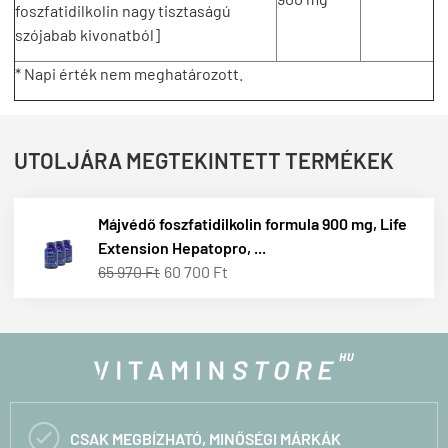
foszfatidilkolin nagy tisztaságú
szójabab kivonatból]
* Napi érték nem meghatározott.
UTOLJÁRA MEGTEKINTETT TERMÉKEK
Májvédő foszfatidilkolin formula 900 mg, Life
Extension Hepatopro, ...
65 970 Ft
60 700 Ft

CSAK MEGBÍZHATÓ, MINŐSÉGI MÁRKÁK