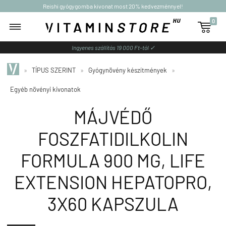
Reishi gyógygomba kivonat most 20% kedvezménnyel!
0

Ingyenes szállítás 19 000 Ft-tól ✓
»
TÍPUS SZERINT
»
Gyógynövény készítmények
»
Egyéb növényi kivonatok
MÁJVÉDŐ
FOSZFATIDILKOLIN
FORMULA 900 MG, LIFE
EXTENSION HEPATOPRO,
3X60 KAPSZULA