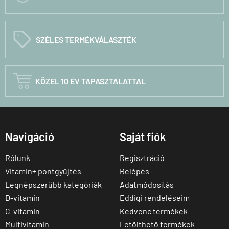
C
SZÉLES TERMÉKVÁLASZTÉK

KÖZEL 10 ÉV TAPASZTALATTAL
Navigáció
Saját fiók
Rólunk
Regisztráció
Vitamin+ pontgyűjtés
Belépés
Legnépszerűbb kategóriák
Adatmódosítás
D-vitamin
Eddigi rendeléseim
C-vitamin
Kedvenc termékek
Multivitamin
Letölthető termékek