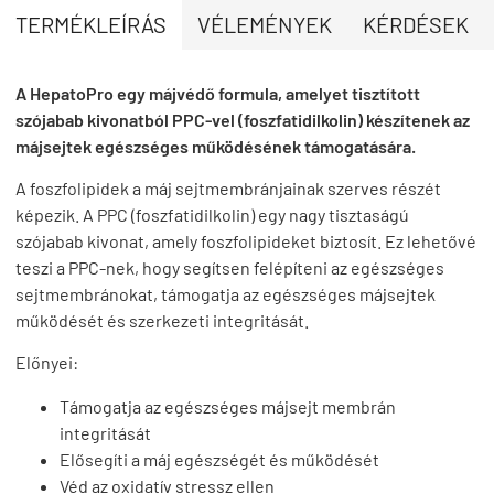
TERMÉKLEÍRÁS
VÉLEMÉNYEK
KÉRDÉSEK
A HepatoPro egy májvédő formula, amelyet tisztított
szójabab kivonatból PPC-vel (foszfatidilkolin) készítenek az
májsejtek egészséges működésének támogatására.
A foszfolipidek a máj sejtmembránjainak szerves részét
képezik. A PPC (foszfatidilkolin) egy nagy tisztaságú
szójabab kivonat, amely foszfolipideket biztosít. Ez lehetővé
teszi a PPC-nek, hogy segítsen felépíteni az egészséges
sejtmembránokat, támogatja az egészséges májsejtek
működését és szerkezeti integritását.
Előnyei:
Támogatja az egészséges májsejt membrán
integritását
Elősegíti a máj egészségét és működését
Véd az oxidatív stressz ellen