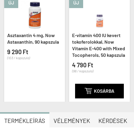
ÚJ
ÚJ
Asztaxantin 4 mg, Now
E-vitamin 400 IU kevert
Astaxanthin, 90 kapszula
tokoferolokkal, Now
Vitamin E-400 with Mixed
9 290 Ft
Tocopherols, 50 kapszula
(103 / kapszula)
4 790 Ft
(96 / kapszula)

KOSÁRBA
TERMÉKLEÍRÁS
VÉLEMÉNYEK
KÉRDÉSEK