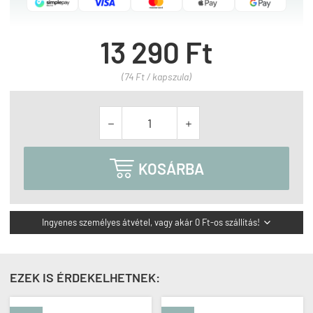
13 290 Ft
(74 Ft / kapszula)



KOSÁRBA
Ingyenes személyes átvétel, vagy akár 0 Ft-os szállítás!

EZEK IS ÉRDEKELHETNEK: