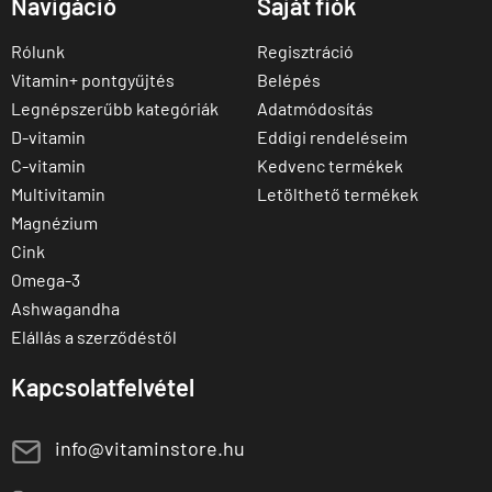
Navigáció
Saját fiók
Rólunk
Regisztráció
Vitamin+ pontgyűjtés
Belépés
Legnépszerűbb kategóriák
Adatmódosítás
D-vitamin
Eddigi rendeléseim
C-vitamin
Kedvenc termékek
Multivitamin
Letölthető termékek
Magnézium
Cink
Omega-3
Ashwagandha
Elállás a szerződéstől
Kapcsolatfelvétel
E
info@vitaminstore.hu