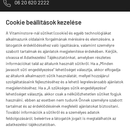
M
06 20 620 2222
1141 Budapest,
T
Szugló u. 83-85.
Cookie beállítások kezelése
H-P:
10:00-18:00
A Vitaminstore-nál sütiket (cookie) és egyéb technológiákat
Márkák
alkalmazunk oldalaink forgalmának mérésére és elemzésére, a
látogatók érdeklődéséhez való igazítására, valamint személyre
szabott tartalmak és ajánlatok megjelenítése érdekében. Kérjük,
olvassa el Adatkezelési Tájékoztatónkat, amelyben részletes
információkat talál az általunk használt sütikről. Ha a „Minden
Valuta választás
javasolt süti engedélyezése” lehetőséget választja, akkor elfogadja
az általunk alkalmazott sütik használatát, mellyel hozzájárul
szolgáltatásaink fejlesztéséhez és a lehető legrelevánsabb ajánlatok
megjelenítéséhez. Ha a „A szükséges sütik engedélyezése”
lehetőséget választja, akkor csak a nélkülözhetetlen sütiket fogjuk
használni, ebben az esetben nem tudunk Önnek személyre szabott
tartalmat és az érdeklődésének megfelelő ajánlatokat biztosítani.
További információk a sütikről és a személyes adatok
feldolgozásáról, beleértve a látogatók jogait is megtalálhatók az
adatkezelési tájékoztatóban.