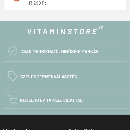
13 290 Ft

CSAK MEGBÍZHATÓ, MINŐSÉGI MÁRKÁK
C
SZÉLES TERMÉKVÁLASZTÉK

KÖZEL 10 ÉV TAPASZTALATTAL