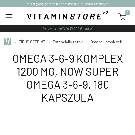
Reishi gyógygomba kivonat most 20% kedvezménnyel!
0

Ingyenes szállítás 19 000 Ft-tól ✓
»
TÍPUS SZERINT
»
Eszenciális zsírok
»
Omega komplexek
OMEGA 3-6-9 KOMPLEX
1200 MG, NOW SUPER
OMEGA 3-6-9, 180
KAPSZULA