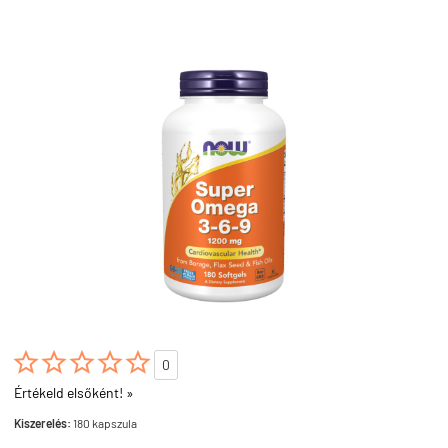





0
Értékeld elsőként! »
Kiszerelés:
180 kapszula