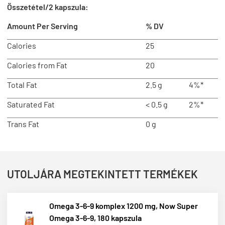
Összetétel/2 kapszula:
Amount Per Serving
% DV
Calories
25
Calories from Fat
20
Total Fat
2.5 g
4%*
Saturated Fat
< 0.5 g
2%*
Trans Fat
0 g
UTOLJÁRA MEGTEKINTETT TERMÉKEK
Omega 3-6-9 komplex 1200 mg, Now Super
Omega 3-6-9, 180 kapszula