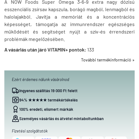
A NOW Foods Super Omega 3-6-9 extra nagy dózisú
esszenciális zsírsav kapszula, borágó magból, lenmagból és
halolajakból. Javítja a memóriát és a koncentrációs
képességet, támogatja az immunrendszer egészséges
működését és segítséget nyújt a szív-és érrendszeri
problémák megelőzésében.
A vásárlás után járó VITAMIN+ pontok:
133
További termékinformáció »
Ezért érdemes nálunk vásárolnod
Ingyenes szállítás 19 000 Ft felett
94% ★★★★★ termékértékelés
100% eredeti, elismert márkák
Személyes vásárlás és átvétel mintaboltunkban
Fizetési szolgáltatók