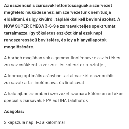
Az esszenciális zsírsavak létfontosságúak a szervezet
megfelelő működéséhez, ám szervezetünk nem tudja
előállítani, és így kívülről, táplálékkal kell bevinni azokat. A
NOW SUPER OMEGA 3-6-9 e zsírsavak teljes spektrumát
tartalmazza, így tökéletes eszközt kínál ezek napi
rendszerességű bevitelére, és így a hiányállapotok
megelőzésére.
A borágó magjában sok a gamma-linolénsav: ez az értékes
zsírsav
csökkenti a vér zsír- és koleszterin-szintjét.
A lenmag optimális arányban tartalmaz két esszenciális
zsírsavat: alfa-linolénsavat és linolsavat.
A halolajban az emberi szervezet számára különsen értékes
speciális zsírsavak, EPA és DHA találhatók.
Adagolás:
2 kapszula napi 1-3 alkalommal