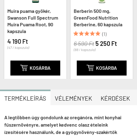
Muira puama gyökér,
Berberin 500 mg,
Swanson Full Spectrum
GreenFood Nutrition
Muira Puama Root, 90
Berberine, 60 kapszula
kapszula





(1)
4 190 Ft
6 590 Ft
5 250 Ft
(47 / kapszula)
(88 / kapszula)

KOSÁRBA

KOSÁRBA
TERMÉKLEÍRÁS
VÉLEMÉNYEK
KÉRDÉSEK
A legtöbben úgy gondolunk az oregánóra, mint konyhai
fűszernövényre, amelyet kedvenc olasz ételeink
ízesítésére használunk, de a gyógynövény-szakértők