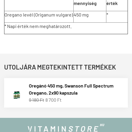
mennyiség
érték
Oregano levél (Origanum vulgare)
450 mg
*
* Napi érték nem meghatározott.
UTOLJÁRA MEGTEKINTETT TERMÉKEK
Oregánó 450 mg, Swanson Full Spectrum
Oregano, 2x90 kapszula
9 180 Ft
8 700 Ft