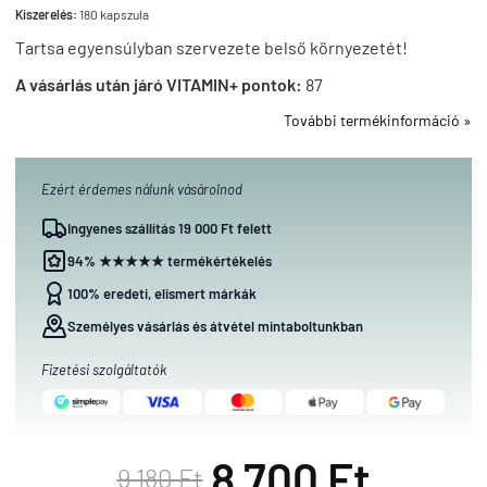
Kiszerelés:
180 kapszula
Tartsa egyensúlyban szervezete belső környezetét!
A vásárlás után járó VITAMIN+ pontok:
87
További termékinformáció »
Ezért érdemes nálunk vásárolnod
Ingyenes szállítás 19 000 Ft felett
94% ★★★★★ termékértékelés
100% eredeti, elismert márkák
Személyes vásárlás és átvétel mintaboltunkban
Fizetési szolgáltatók
8 700 Ft
9 180 Ft