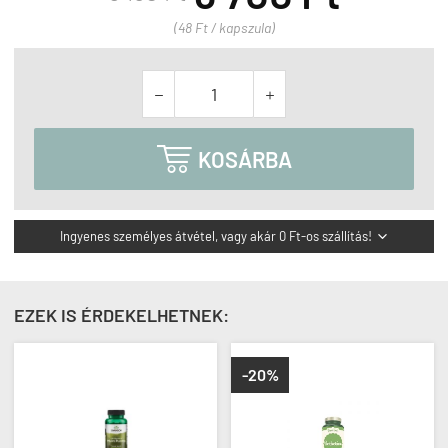
(48 Ft / kapszula)



KOSÁRBA
Ingyenes személyes átvétel, vagy akár 0 Ft-os szállítás!

EZEK IS ÉRDEKELHETNEK:
-20%