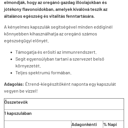
elmondják, hogy az oregánó gazdag illóolajokban és
jótékony flavonoidokban, amelyek kiválóvá teszik az
általános egészség és vitalitás fenntartására.
A kényelmes kapszulák segítségével minden eddiginél
könnyebben kihasználhatja az oregánó számos
egészségügyi előnyét.
Támogatja és erősíti az immunrendszert.
Segít egyensúlyban tartani a szervezet belső
környezetét.
Teljes spektrumú formában.
Adagolás:
Étrend-kiegészítőként naponta egy kapszulát
vegyen be vízzel!
Összetevők
1 kapszulában
Adagonkénti
% Napi