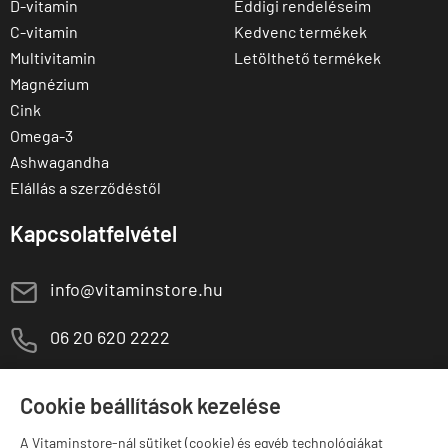
D-vitamin
Eddigi rendeléseim
C-vitamin
Kedvenc termékek
Multivitamin
Letölthető termékek
Magnézium
Cink
Omega-3
Ashwagandha
Elállás a szerződéstől
Kapcsolatfelvétel
E
info@vitaminstore.hu
M
06 20 620 2222
1141 Budapest,
T
Szugló u. 83-85.
Cookie beállítások kezelése
H-P:
10:00-18:00
A Vitaminstore-nál sütiket (cookie) és egyéb technológiákat