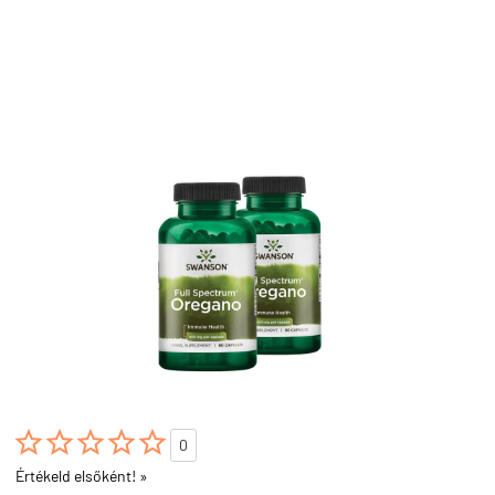





0
Értékeld elsőként! »