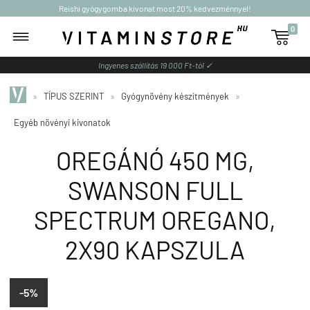
Reishi gyógygomba kivonat most 20% kedvezménnyel!
0

Ingyenes szállítás 19 000 Ft-tól ✓
»
TÍPUS SZERINT
»
Gyógynövény készítmények
»
Egyéb növényi kivonatok
OREGÁNÓ 450 MG,
SWANSON FULL
SPECTRUM OREGANO,
2X90 KAPSZULA
-5%