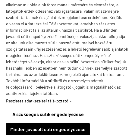
Márkák
alkalmazunk oldalaink forgalmának mérésére és elemzésére, a
látogatók érdeklődéséhez való igazítására, valamint személyre
szabott tartalmak és ajánlatok megjelenítése érdekében. Kérjük,
olvassa el Adatkezelési Tájékoztatónkat, amelyben részletes
információkat talál az általunk használt sütikről. Ha a „Minden
Valuta választás
javasolt süti engedélyezése” lehetőséget választja, akkor elfogadja
az általunk alkalmazott sütik használatát, mellyel hozzájárul
szolgáltatásaink fejlesztéséhez és a lehető legrelevánsabb ajánlatok
megjelenítéséhez. Ha a „A szükséges sütik engedélyezése”
lehetőséget választja, akkor csak a nélkülözhetetlen sütiket fogjuk
használni, ebben az esetben nem tudunk Önnek személyre szabott
tartalmat és az érdeklődésének megfelelő ajánlatokat biztosítani.
További információk a sütikről és a személyes adatok
feldolgozásáról, beleértve a látogatók jogait is megtalálhatók az
adatkezelési tájékoztatóban.
Részletes adatkezelési tájékoztató »
vitaminstore.hu -
Vitaminstore / Gymstore Hungary
-
ÁSZF
-
Adatkezelési
tájékoztató
A szükséges sütik engedélyezése
×
Ajánlott termék
Szulforafán brokkolicsíra kivonat 400 mcg, Swanson
Sulforaphane, 3x60 kapszula
Minden javasolt süti engedélyezése
Részletek »