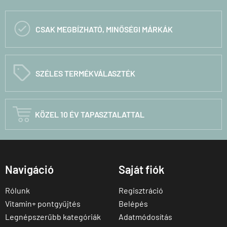

CSAK MEGBÍZHATÓ, MINŐSÉGI MÁRKÁK
C
SZÉLES TERMÉKVÁLASZTÉK

KÖZEL 10 ÉV TAPASZTALATTAL
Navigáció
Saját fiók
Rólunk
Regisztráció
Vitamin+ pontgyűjtés
Belépés
Legnépszerűbb kategóriák
Adatmódosítás