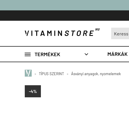

MÁRKÁK
TERMÉKEK

»
TÍPUS SZERINT
»
Ásványi anyagok, nyomelemek
-4%