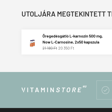
UTOLJÁRA MEGTEKINTETT 
Öregedésgátló L-karnozin 500 mg,
Now L-Carnosine, 2x50 kapszula
21 180 Ft
20 350 Ft
