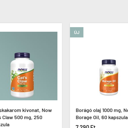
ÚJ
kakarom kivonat, Now
Borágó olaj 1000 mg, N
 Claw 500 mg, 250
Borage Oil, 60 kapszula
zula
7 290 Ft