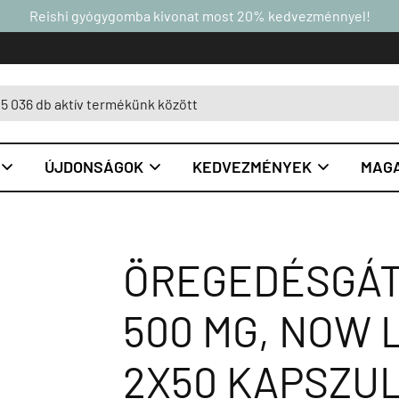
Reishi gyógygomba kivonat most 20% kedvezménnyel!
ÚJDONSÁGOK
KEDVEZMÉNYEK
MAGA



ÖREGEDÉSGÁT
500 MG, NOW 
2X50 KAPSZU