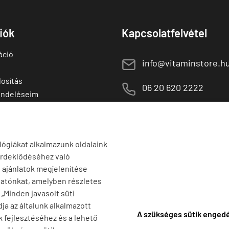
fiók
Kapcsolatfelvétel
áció
E
info@vitaminstore.h
osítás
M
06 20 620 2222
endeléseim
 termékek
1141 Budapest,
T
Szugló u. 83-85.
tő termékek
H-P:
10:00-18:00
lógiákat alkalmazunk oldalaink
érdeklődéséhez való
s ajánlatok megjelenítése
tatónkat, amelyben részletes
a „Minden javasolt süti
ja az általunk alkalmazott
A szükséges sütik enged
k fejlesztéséhez és a lehető