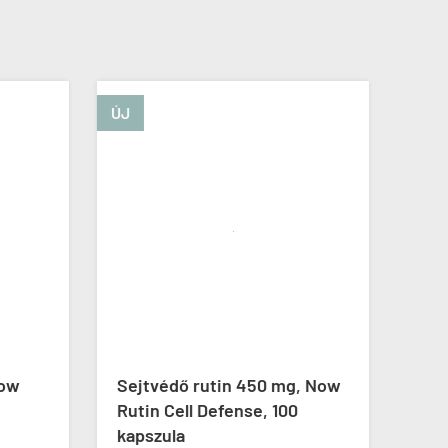
ÚJ
ÚJ
ow
Sejtvédő rutin 450 mg, Now
Prob
Rutin Cell Defense, 100
Now 
kapszula
100 