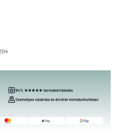
204
94% ★★★★★ termékértékelés
Személyes vásárlás és átvétel mintaboltunkban