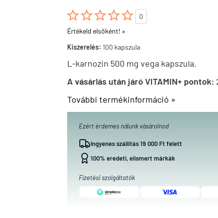





0
Értékeld elsőként! »
Kiszerelés:
100 kapszula
L-karnozin 500 mg vega kapszula.
A vásárlás után járó VITAMIN+ pontok:
További termékinformáció »
Ezért érdemes nálunk vásárolnod
Ingyenes szállítás 19 000 Ft felett
100% eredeti, elismert márkák
Fizetési szolgáltatók