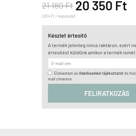
20 350 Ft
21 180 Ft
(204 Ft / kapszula)
Készlet értesítő
A termék jelenleg nincs raktáron, ezért 
értesítést küldünk amikor a termék ismét 
Elolvastam az
Adatkezelési tájékoztatót
és hozz
mail címemre.
FELIRATKOZÁS