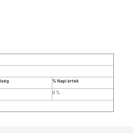
iség
% Napi érték
0 %