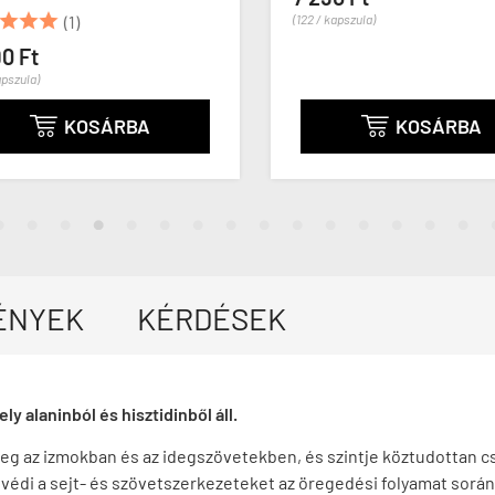



(1)
(122 / kapszula)
0 Ft
pszula)
KOSÁRBA
KOSÁRBA


ÉNYEK
KÉRDÉSEK
ly alaninból és hisztidinből áll.
 az izmokban és az idegszövetekben, és szintje köztudottan cs
védi a sejt- és szövetszerkezeteket az öregedési folyamat során