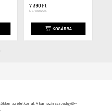


7 390 Ft
(74 / kapszula)
13 5
(136 / k
KOSÁRBA

ökken az életkorral. A karnozin szabadgyök-
.