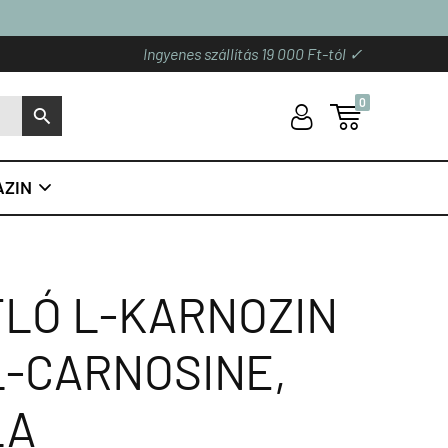
Ingyenes szállítás 19 000 Ft-tól ✓
0
U

S
ZIN

LÓ L-KARNOZIN
L-CARNOSINE,
LA