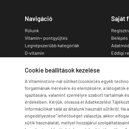
Navigáció
Saját 
Rólunk
Regisztr
Vitamin+ pontgyűjtés
Belépés
Legnépszerűbb kategóriák
Adatmód
D-vitamin
Eddigi r
C-vitamin
Kedvenc
Multivitamin
Letölthe
Cookie beállítások kezelése
Magnézium
A Vitaminstore-nál sütiket (cookie) és egyéb techno
Cink
forgalmának mérésére és elemzésére, a látogatók 
Omega-3
igazítására, valamint személyre szabott tartalmak é
Ashwagandha
érdekében. Kérjük, olvassa el Adatkezelési Tájékoz
Elállás a szerződéstől
információkat talál az általunk használt sütikről. Ha 
engedélyezése” lehetőséget választja, akkor elfogad
sütik használatát, mellyel hozzájárul szolgáltatásain