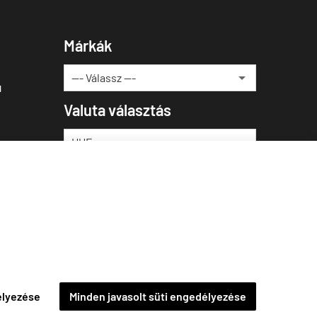
Márkák
u
Valuta választás
élyezése
Minden javasolt süti engedélyezése