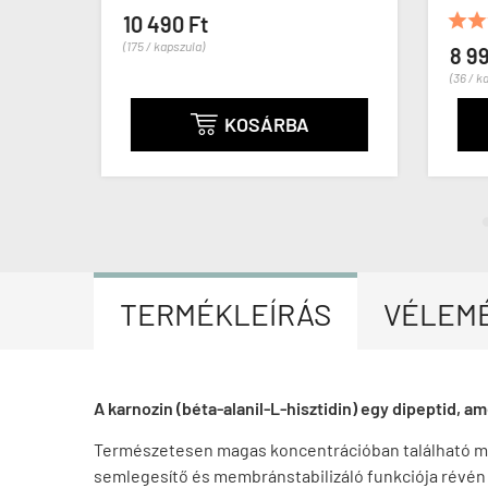


10 490 Ft
(175 / kapszula)
8 99
(36 / ka
KOSÁRBA

TERMÉKLEÍRÁS
VÉLEM
A karnozin (béta-alanil-L-hisztidin) egy dipeptid, ame
Természetesen magas koncentrációban található meg
semlegesítő és membránstabilizáló funkciója révén 