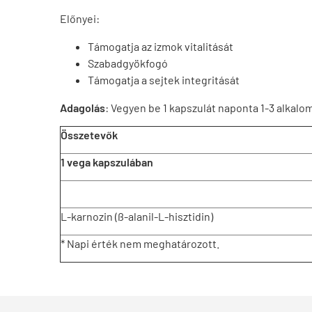
Előnyei:
Támogatja az izmok vitalitását
Szabadgyökfogó
Támogatja a sejtek integritását
Adagolás
: Vegyen be 1 kapszulát naponta 1-3 alkal
Összetevők
1 vega kapszulában
L-karnozin (ß-alanil-L-hisztidin)
* Napi érték nem meghatározott.