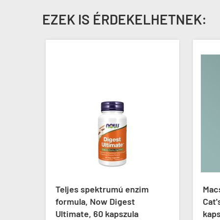
EZEK IS ÉRDEKELHETNEK:
w
Teljes spektrumú enzim
Macs
d
formula, Now Digest
Cat's
Ultimate, 60 kapszula
kaps