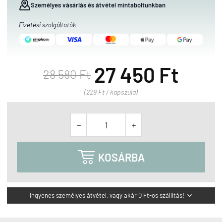
Személyes vásárlás és átvétel mintaboltunkban
Fizetési szolgáltatók
27 450 Ft
28 580 Ft
(229 Ft / kapszula)



KOSÁRBA
Ingyenes személyes átvétel, vagy akár 0 Ft-os szállítás!
