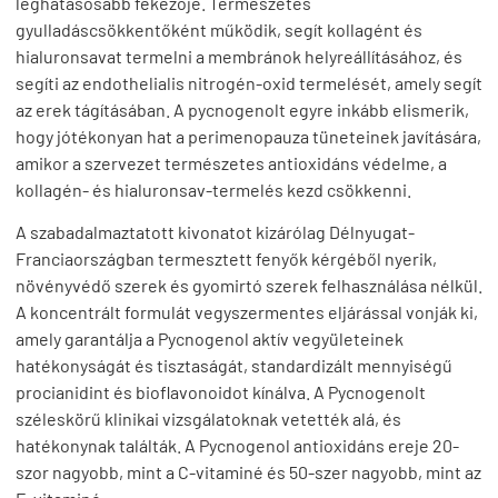
leghatásosabb fékezője. Természetes
gyulladáscsökkentőként működik, segít kollagént és
hialuronsavat termelni a membránok helyreállításához, és
segíti az endothelialis nitrogén-oxid termelését, amely segít
az erek tágításában. A pycnogenolt egyre inkább elismerik,
hogy jótékonyan hat a perimenopauza tüneteinek javítására,
amikor a szervezet természetes antioxidáns védelme, a
kollagén- és hialuronsav-termelés kezd csökkenni.
A szabadalmaztatott kivonatot kizárólag Délnyugat-
Franciaországban termesztett fenyők kérgéből nyerik,
növényvédő szerek és gyomirtó szerek felhasználása nélkül.
A koncentrált formulát vegyszermentes eljárással vonják ki,
amely garantálja a Pycnogenol aktív vegyületeinek
hatékonyságát és tisztaságát, standardizált mennyiségű
procianidint és bioflavonoidot kínálva. A Pycnogenolt
széleskörű klinikai vizsgálatoknak vetették alá, és
hatékonynak találták. A Pycnogenol antioxidáns ereje 20-
szor nagyobb, mint a C-vitaminé és 50-szer nagyobb, mint az