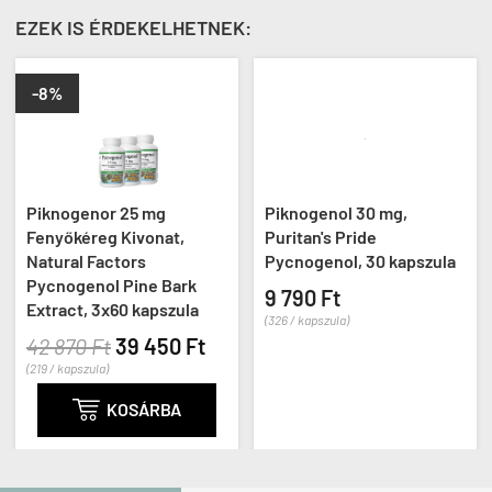
EZEK IS ÉRDEKELHETNEK:
-8%
Piknogenor 25 mg
Piknogenol 30 mg,
Fenyőkéreg Kivonat,
Puritan's Pride
Natural Factors
Pycnogenol, 30 kapszula
Pycnogenol Pine Bark
9 790 Ft
Extract, 3x60 kapszula
(326 / kapszula)
42 870 Ft
39 450 Ft
(219 / kapszula)

KOSÁRBA