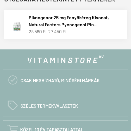
Piknogenor 25 mg Fenyőkéreg Kivonat,
Natural Factors Pycnogenol Pin...
28 580 Ft
27 450 Ft

CSAK MEGBÍZHATÓ, MINŐSÉGI MÁRKÁK
C
SZÉLES TERMÉKVÁLASZTÉK

KÖZEL 10 ÉV TAPASZTALATTAL