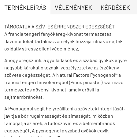
TERMÉKLEÍRÁS
VÉLEMÉNYEK
KÉRDÉSEK
TÁMOGATJA A SZÍV- ÉS ÉRRENDSZER EGÉSZSÉGÉT
A francia tengeri fenyőkéreg-kivonat természetes
flavonoidokat tartalmaz, amelyek hozzájárulnak a sejtek
oxidatív stressz elleni védelméhez.
Ahogy öregszünk, a gyulladások és a szabad gyökök egyre
nagyobb károkat okoznak, veszélyeztetve az érzékeny
szövetek egészségét. A Natural Factors Pycnogenol® a
francia tengeri fenyőkéregből (Pinus pinaster) származó
természetes növényi kivonat, amely erősíti a
sejtmembránokat.
A Pycnogenol segít helyreállítani a szövetek integritását,
javítja a bőr rugalmasságát és simaságát, miközben
támogatja az erek, a tüdőszövet és a bélmembránok
egészségét. A pycnogenol a szabad gyökök egyik