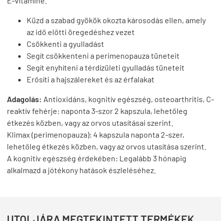
E-vitaminé.
Küzd a szabad gyökök okozta károsodás ellen, amely
az idő előtti öregedéshez vezet
Csökkenti a gyulladást
Segít csökkenteni a perimenopauza tüneteit
Segít enyhíteni a térdízületi gyulladás tüneteit
Erősíti a hajszálereket és az érfalakat
Adagolás:
Antioxidáns, kognitív egészség, osteoarthritis, C-
reaktív fehérje: naponta 3-szor 2 kapszula, lehetőleg
étkezés közben, vagy az orvos utasításai szerint.
Klimax (perimenopauza): 4 kapszula naponta 2-szer,
lehetőleg étkezés közben, vagy az orvos utasítása szerint.
A kognitív egészség érdekében: Legalább 3 hónapig
alkalmazd a jótékony hatások észleléséhez.
UTOLJÁRA MEGTEKINTETT TERMÉKEK