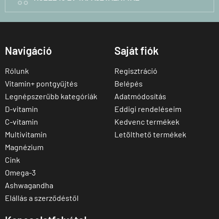
Navigáció
Saját fiók
Rólunk
Regisztráció
Vitamin+ pontgyűjtés
Belépés
Legnépszerűbb kategóriák
Adatmódosítás
D-vitamin
Eddigi rendeléseim
C-vitamin
Kedvenc termékek
Multivitamin
Letölthető termékek
Magnézium
Cink
Omega-3
Ashwagandha
Elállás a szerződéstől