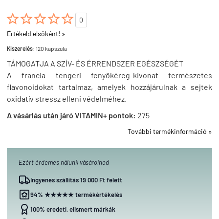





0
Értékeld elsőként! »
Kiszerelés:
120 kapszula
TÁMOGATJA A SZÍV- ÉS ÉRRENDSZER EGÉSZSÉGÉT
A francia tengeri fenyőkéreg-kivonat természetes
flavonoidokat tartalmaz, amelyek hozzájárulnak a sejtek
oxidatív stressz elleni védelméhez.
A vásárlás után járó VITAMIN+ pontok:
275
További termékinformáció »
Ezért érdemes nálunk vásárolnod
Ingyenes szállítás 19 000 Ft felett
94% ★★★★★ termékértékelés
100% eredeti, elismert márkák