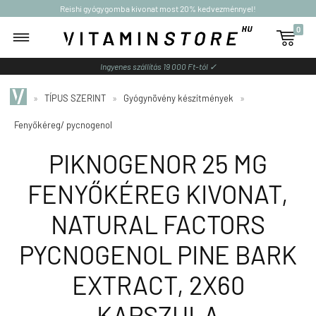
Reishi gyógygomba kivonat most 20% kedvezménnyel!
0

Ingyenes szállítás 19 000 Ft-tól ✓
»
TÍPUS SZERINT
»
Gyógynövény készítmények
»
Fenyőkéreg/ pycnogenol
PIKNOGENOR 25 MG
FENYŐKÉREG KIVONAT,
NATURAL FACTORS
PYCNOGENOL PINE BARK
EXTRACT, 2X60
KAPSZULA