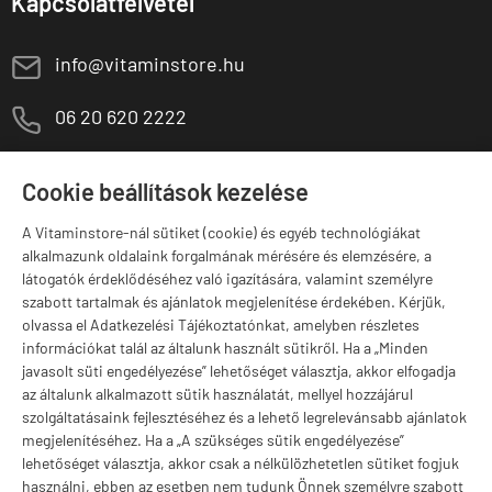
Kapcsolatfelvétel
E
info@vitaminstore.hu
M
06 20 620 2222
1141 Budapest,
T
Szugló u. 83-85.
Cookie beállítások kezelése
H-P:
10:00-18:00
A Vitaminstore-nál sütiket (cookie) és egyéb technológiákat
Márkák
alkalmazunk oldalaink forgalmának mérésére és elemzésére, a
látogatók érdeklődéséhez való igazítására, valamint személyre
szabott tartalmak és ajánlatok megjelenítése érdekében. Kérjük,
olvassa el Adatkezelési Tájékoztatónkat, amelyben részletes
információkat talál az általunk használt sütikről. Ha a „Minden
Valuta választás
javasolt süti engedélyezése” lehetőséget választja, akkor elfogadja
az általunk alkalmazott sütik használatát, mellyel hozzájárul
szolgáltatásaink fejlesztéséhez és a lehető legrelevánsabb ajánlatok
megjelenítéséhez. Ha a „A szükséges sütik engedélyezése”
lehetőséget választja, akkor csak a nélkülözhetetlen sütiket fogjuk
használni, ebben az esetben nem tudunk Önnek személyre szabott