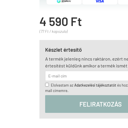
4 590 Ft
(77 Ft / kapszula)
Készlet értesítő
A termék jelenleg nincs raktáron, ezért 
értesítést küldünk amikor a termék ismét 
Elolvastam az
Adatkezelési tájékoztatót
és hozz
mail címemre.
FELIRATKOZÁS