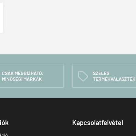
CSAK MEGBÍZHATÓ,
SZÉLES
C
MINŐSÉGI MÁRKÁK
TERMÉKVÁLASZTÉK
fiók
Kapcsolatfelvétel
áció