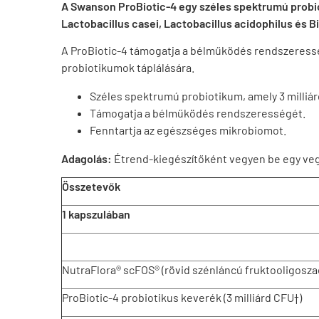
A Swanson ProBiotic-4 egy széles spektrumú probiot
Lactobacillus casei, Lactobacillus acidophilus és
A ProBiotic-4 támogatja a bélműködés rendszeressé
probiotikumok táplálására.
Széles spektrumú probiotikum, amely 3 milliá
Támogatja a bélműködés rendszerességét.
Fenntartja az egészséges mikrobiomot.
Adagolás:
Étrend-kiegészítőként vegyen be egy veg
Összetevők
1 kapszulában
NutraFlora® scFOS® (rövid szénláncú fruktooligosza
ProBiotic-4 probiotikus keverék (3 milliárd CFU†)