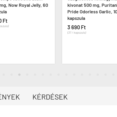
mg, Now Royal Jelly, 60
kivonat 500 mg, Puritan
zula
Pride Odorless Garlic, 1
kapszula
0 Ft
apszula)
3 690 Ft
(37 / kapszula)
ÉNYEK
KÉRDÉSEK