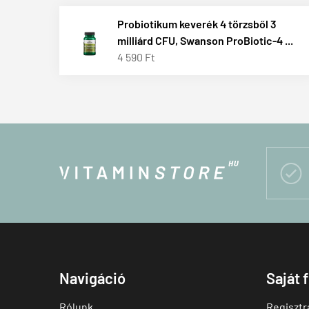
Probiotikum keverék 4 törzsből 3
milliárd CFU, Swanson ProBiotic-4 ...
4 590 Ft

Navigáció
Saját 
Rólunk
Regisztr