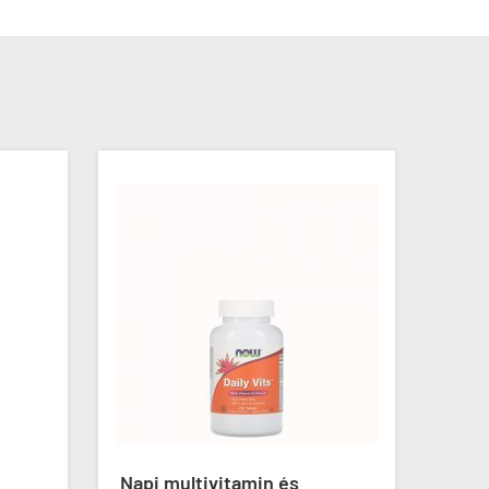
-4%
Napi multivitamin és
Halo