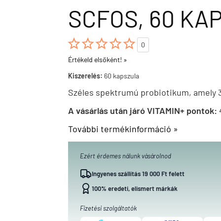
SCFOS, 60 KA





0
Értékeld elsőként! »
Kiszerelés:
60 kapszula
Széles spektrumú probiotikum, amely 3
A vásárlás után járó VITAMIN+ pontok:
További termékinformáció »
Ezért érdemes nálunk vásárolnod
Ingyenes szállítás 19 000 Ft felett
100% eredeti, elismert márkák
Fizetési szolgáltatók