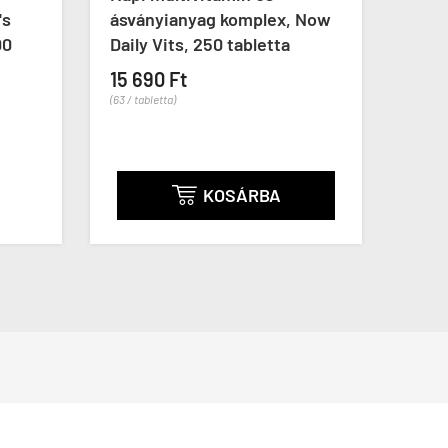
's
ásványianyag komplex, Now
oliva
00
Daily Vits, 250 tabletta
Supe
gélk
15 690 Ft
(63 / tabletta)
36 3
(73 / ka
KOSÁRBA
