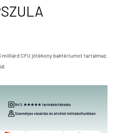
PSZULA
 milliárd CFU jótékony baktériumot tartalmaz.
46
94% ★★★★★ termékértékelés
Személyes vásárlás és átvétel mintaboltunkban