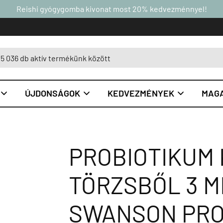
Reishi gyógygomba kivonat most 20% kedvezménnyel!
ÚJDONSÁGOK
KEDVEZMÉNYEK
MAGA



PROBIOTIKUM 
TÖRZSBŐL 3 M
SWANSON PRO