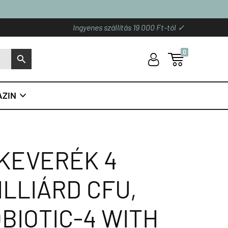
Ingyenes szállítás 19 000 Ft-tól ✓
0
U

S
ZIN

KEVERÉK 4
ILLIÁRD CFU,
BIOTIC-4 WITH