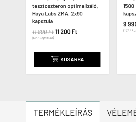
ot,
tesztoszteron optimalizáló,
1500 
Haya Labs ZMA, 2x90
kaps
kapszula
9 99
11 890 Ft
11 200 Ft
(167 / k
(62 / kapszula)
KOSÁRBA

TERMÉKLEÍRÁS
VÉLEM