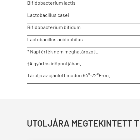
Bifidobacterium lactis
Lactobacillus casei
Bifidobacterium bifidum
Lactobacillus acidophilus
* Napi érték nem meghatározott.
†A gyártás időpontjában.
Tárolja az ajánlott módon 64°-72°F-on.
UTOLJÁRA MEGTEKINTETT 