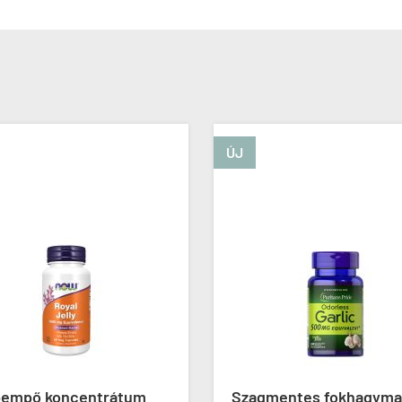
ÚJ
empő koncentrátum
Szagmentes fokhagyma