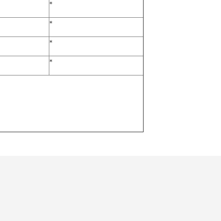
*
*
*
*