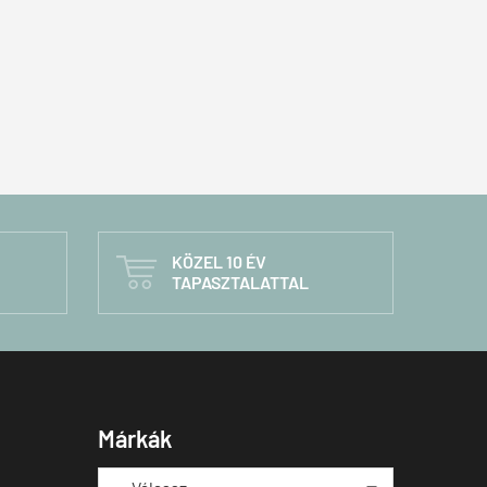
KÖZEL 10 ÉV

TAPASZTALATTAL
Márkák