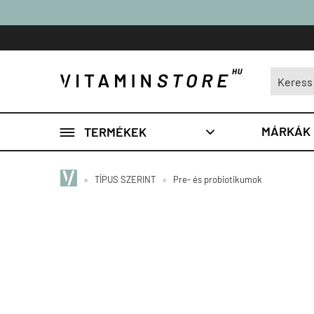

MÁRKÁK
TERMÉKEK

»
TÍPUS SZERINT
»
Pre- és probiotikumok