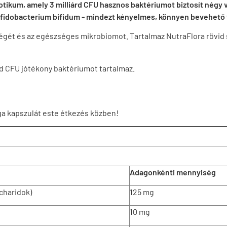
ikum, amely 3 milliárd CFU hasznos baktériumot biztosít négy vá
 Bifidobacterium bifidum - mindezt kényelmes, könnyen bevehető
gét és az egészséges mikrobiomot. Tartalmaz NutraFlora rövid 
rd CFU jótékony baktériumot tartalmaz.
a kapszulát este étkezés közben!
Adagonkénti mennyiség
charidok)
125 mg
10 mg