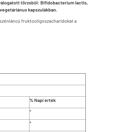
logatott törzsből: Bifidobacterium lactis,
 vegetáriánus kapszulákban.
szénláncú fruktooligoszacharidokat a
% Napi érték
*
*