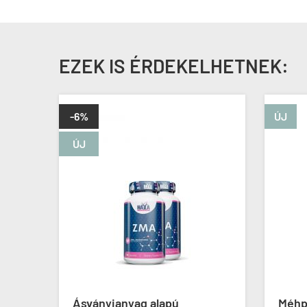
EZEK IS ÉRDEKELHETNEK:
-6%
ÚJ
ÚJ
son
Ásványianyag alapú
Méhp