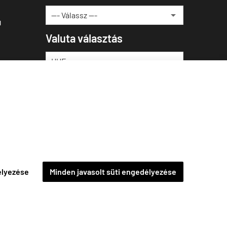
u
Valuta választás
élyezése
Minden javasolt süti engedélyezése