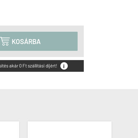

KOSÁRBA
i
és akár 0 Ft szállítási díjért!
ÚJ