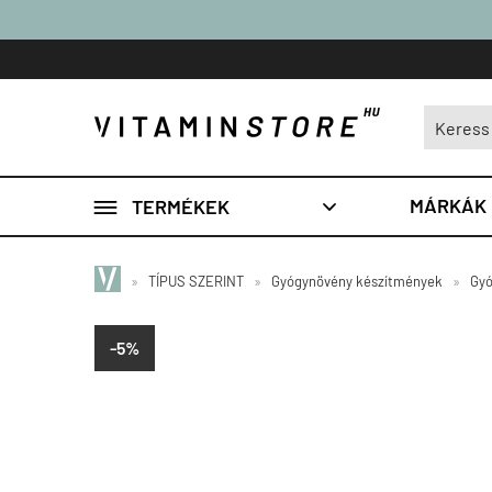

MÁRKÁK
TERMÉKEK

»
TÍPUS SZERINT
»
Gyógynövény készítmények
»
Gyó
-5%