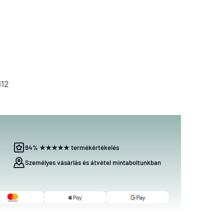
112
94% ★★★★★ termékértékelés
Személyes vásárlás és átvétel mintaboltunkban