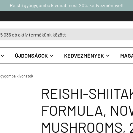
Reishi gyógygomba kivonat most 20% kedvezménnyel!
ÚJDONSÁGOK
KEDVEZMÉNYEK
MAGA



gygomba kivonatok
REISHI-SHIIT
FORMULA, NOW
MUSHROOMS, 