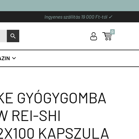
Ingyenes szállítás 19 000 Ft-tól ✓
0
U

S
ZIN

AKE GYÓGYGOMBA
 REI-SHI
2X100 KAPSZULA