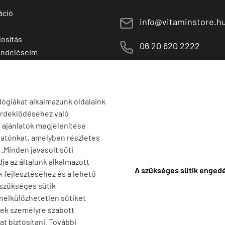
áció
E
info@vitaminstore.h
osítás
M
06 20 620 2222
endeléseim
 termékek
1141 Budapest,
T
Szugló u. 83-85.
tő termékek
H-P:
10:00-18:00
lógiákat alkalmazunk oldalaink
érdeklődéséhez való
s ajánlatok megjelenítése
tatónkat, amelyben részletes
a „Minden javasolt süti
ja az általunk alkalmazott
A szükséges sütik enged
k fejlesztéséhez és a lehető
 szükséges sütik
 nélkülözhetetlen sütiket
nek személyre szabott
t biztosítani. További