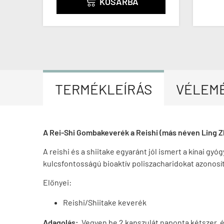
KOSÁRBA

TERMÉKLEÍRÁS
VÉLEM
A Rei-Shi Gombakeverék a Reishi (más néven Ling Zh
A reishi és a shiitake egyaránt jól ismert a kínai 
kulcsfontosságú bioaktív poliszacharidokat azonos
Előnyei:
Reishi/Shiitake keverék
Adagolás:
Vegyen be 2 kapszulát naponta kétszer, 