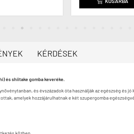
KOSÁRBA

ÉNYEK
KÉRDÉSEK
i) és shiitake gomba keveréke.
gyógynövénytanban, és évszázadok óta használják az egészség és jó
ítottak, amelyek hozzájárulhatnak e két szupergomba egészségv
étkezés közben.