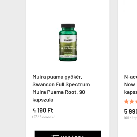
Muira puama gyökér,
N-ace
Swanson Full Spectrum
Now 
ive
Muira Puama Root, 90
kaps
kapszula


4 190 Ft
5 99
(47 / kapszula)
(60 / ka