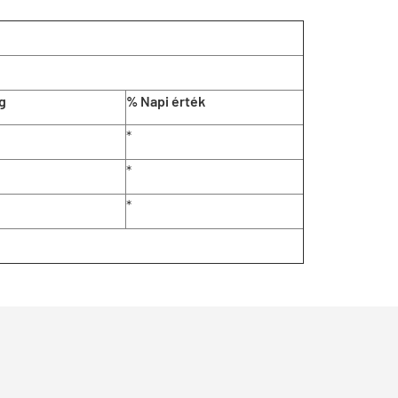
g
% Napi érték
*
*
*