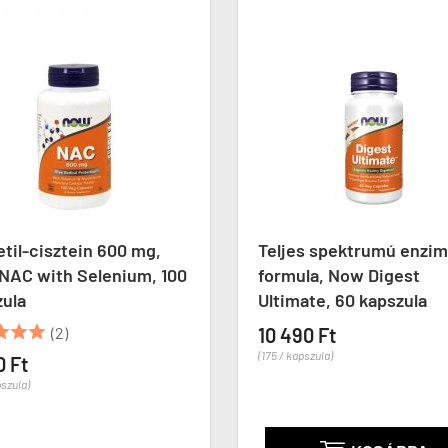
til-cisztein 600 mg,
Teljes spektrumú enzim
NAC with Selenium, 100
formula, Now Digest
zula
Ultimate, 60 kapszula



(2)
10 490 Ft
(175 / kapszula)
0 Ft
pszula)