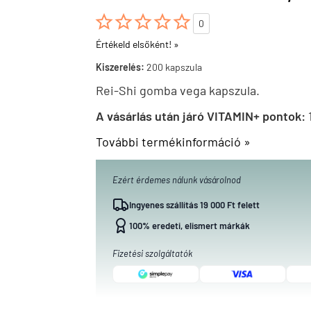





0
Értékeld elsőként! »
Kiszerelés:
200 kapszula
Rei-Shi gomba vega kapszula.
A vásárlás után járó VITAMIN+ pontok:
További termékinformáció »
Ezért érdemes nálunk vásárolnod
Ingyenes szállítás 19 000 Ft felett
100% eredeti, elismert márkák
Fizetési szolgáltatók