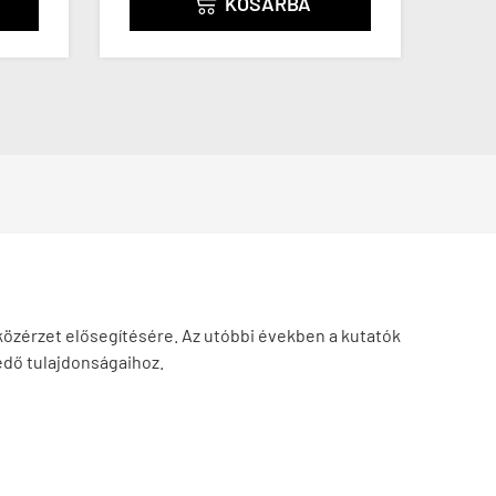
KOSÁRBA

 közérzet elősegítésére. Az utóbbi években a kutatók
édő tulajdonságaihoz.