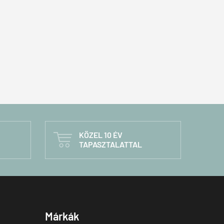
KÖZEL 10 ÉV

TAPASZTALATTAL
Márkák