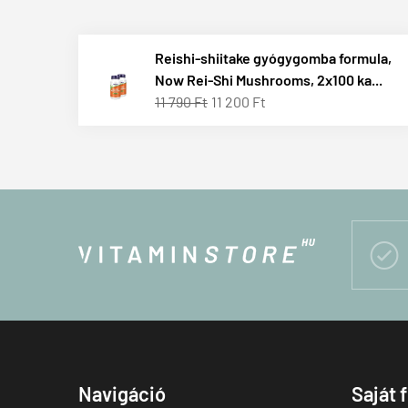
Reishi-shiitake gyógygomba formula,
Now Rei-Shi Mushrooms, 2x100 ka...
11 790 Ft
11 200 Ft

Navigáció
Saját 