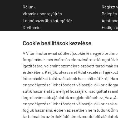
Rólunk
Regisztr
Vitamin+ pontgyűjtés
Belépés
Legnépszerűbb kategóriák
Adatmód
D-vitamin
Eddigi r
C-vitamin
Kedvenc
Multivitamin
Letölthe
Cookie beállítások kezelése
Magnézium
A Vitaminstore-nál sütiket (cookie) és egyéb techno
Cink
forgalmának mérésére és elemzésére, a látogatók 
Omega-3
igazítására, valamint személyre szabott tartalmak é
Ashwagandha
érdekében. Kérjük, olvassa el Adatkezelési Tájékoz
Elállás a szerződéstől
információkat talál az általunk használt sütikről. Ha 
engedélyezése” lehetőséget választja, akkor elfogad
sütik használatát, mellyel hozzájárul szolgáltatásain
legrelevánsabb ajánlatok megjelenítéséhez. Ha a „A
engedélyezése” lehetőséget választja, akkor csak a
fogjuk használni, ebben az esetben nem tudunk Ön
tartalmat és az érdeklődésének megfelelő ajánlatoka