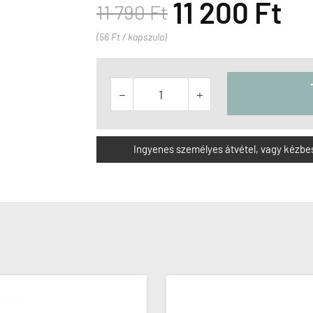
11 200 Ft
11 790 Ft
(56 Ft / kapszula)


Ingyenes személyes átvétel, vagy kézbesít