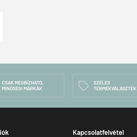
CSAK MEGBÍZHATÓ,
SZÉLES
C
MINŐSÉGI MÁRKÁK
TERMÉKVÁLASZTÉK
fiók
Kapcsolatfelvétel