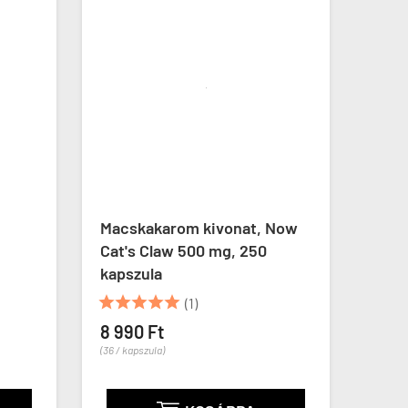
Macskakarom kivonat, Now
Dami
Cat's Claw 500 mg, 250
afro
kapszula
Swan
Dami





(1)
7 09
8 990 Ft
(71 / ka
(36 / kapszula)