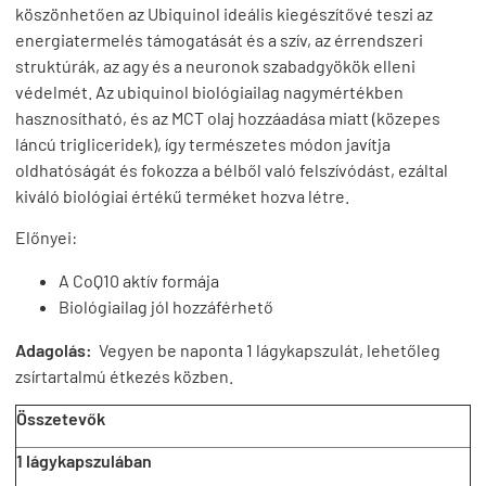
köszönhetően az Ubiquinol ideális kiegészítővé teszi az
energiatermelés támogatását és a szív, az érrendszeri
struktúrák, az agy és a neuronok szabadgyökök elleni
védelmét. Az ubiquinol biológiailag nagymértékben
hasznosítható, és az MCT olaj hozzáadása miatt (közepes
láncú trigliceridek), így természetes módon javítja
oldhatóságát és fokozza a bélből való felszívódást, ezáltal
kiváló biológiai értékű terméket hozva létre.
Előnyei:
A CoQ10 aktív formája
Biológiailag jól hozzáférhető
Adagolás:
Vegyen be naponta 1 lágykapszulát, lehetőleg
zsírtartalmú étkezés közben.
Összetevők
1 lágykapszulában