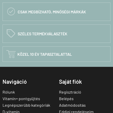

CSAK MEGBÍZHATÓ, MINŐSÉGI MÁRKÁK
C
SZÉLES TERMÉKVÁLASZTÉK

KÖZEL 10 ÉV TAPASZTALATTAL
Navigáció
Saját fiók
Rólunk
Regisztráció
Vitamin+ pontgyűjtés
Belépés
Legnépszerűbb kategóriák
Adatmódosítás
D-vitamin
Eddigi rendeléseim