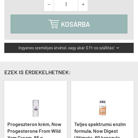



KOSÁRBA
Ingyenes személyes átvétel, vagy akár 0 Ft-os szállítás!

EZEK IS ÉRDEKELHETNEK:
Progeszteron krém, Now
Teljes spektrumú enzim
Progesterone From Wild
formula, Now Digest
Yam Cream, 85 g
Ultimate, 60 kapszula