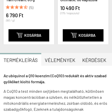





(5)
10 490 Ft
(175 / kapszula)
6 790 Ft
(80 / g)

KOSÁRBA

KOSÁRBA
TERMÉKLEÍRÁS
VÉLEMÉNYEK
KÉRDÉSEK
Az ubiquinol a Q10 koenzim (CoQ10) redukált és aktív szabad
gyököket kioltó formája.
A CoQ10 a test minden sejtjében megtalálható, különösen
magas koncentrációban a szívben, és nélkülözhetetlen a
mitokondriális energiatermeléshez, zsírban oldódó, és erős
szabadgyökfogó. Ezeknek a tulajdonságoknak