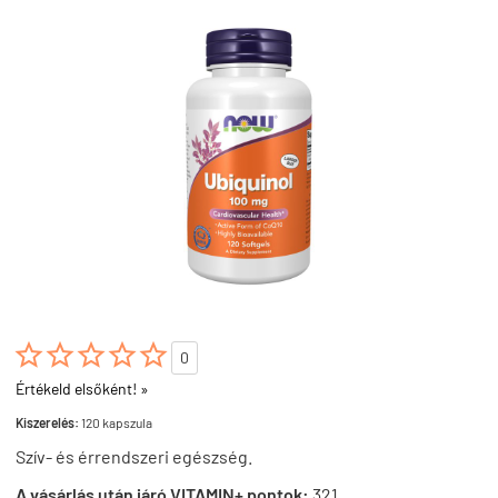





0
Értékeld elsőként! »
Kiszerelés:
120 kapszula
Szív- és érrendszeri egészség.
A vásárlás után járó VITAMIN+ pontok:
321