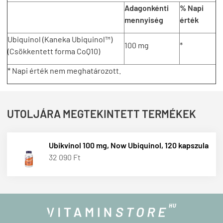
Adagonkénti
% Napi
mennyiség
érték
Ubiquinol (Kaneka Ubiquinol™)
100 mg
*
(Csökkentett forma CoQ10)
* Napi érték nem meghatározott.
UTOLJÁRA MEGTEKINTETT TERMÉKEK
Ubikvinol 100 mg, Now Ubiquinol, 120 kapszula
32 090 Ft