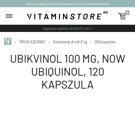
Reishi gyógygomba kivonat most 20% kedvezménnyel!
0

Ingyenes szállítás 19 000 Ft-tól ✓
»
TÍPUS SZERINT
»
Vitaminok A-tól Z-ig
»
Q10 koenzim
UBIKVINOL 100 MG, NOW
UBIQUINOL, 120
KAPSZULA