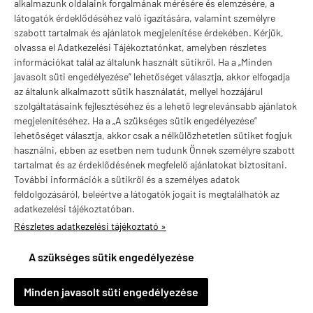
Márkák
alkalmazunk oldalaink forgalmának mérésére és elemzésére, a
látogatók érdeklődéséhez való igazítására, valamint személyre
szabott tartalmak és ajánlatok megjelenítése érdekében. Kérjük,
olvassa el Adatkezelési Tájékoztatónkat, amelyben részletes
információkat talál az általunk használt sütikről. Ha a „Minden
Valuta választás
javasolt süti engedélyezése” lehetőséget választja, akkor elfogadja
az általunk alkalmazott sütik használatát, mellyel hozzájárul
szolgáltatásaink fejlesztéséhez és a lehető legrelevánsabb ajánlatok
megjelenítéséhez. Ha a „A szükséges sütik engedélyezése”
lehetőséget választja, akkor csak a nélkülözhetetlen sütiket fogjuk
használni, ebben az esetben nem tudunk Önnek személyre szabott
tartalmat és az érdeklődésének megfelelő ajánlatokat biztosítani.
További információk a sütikről és a személyes adatok
feldolgozásáról, beleértve a látogatók jogait is megtalálhatók az
adatkezelési tájékoztatóban.
Részletes adatkezelési tájékoztató »
vitaminstore.hu -
Vitaminstore / Gymstore Hungary
-
ÁSZF
-
Adatkezelési
tájékoztató
A szükséges sütik engedélyezése
×
Ajánlott termék
Vörös szil kéreg por 1500 mg, Now Slippery Elm Powder, 113 g
Minden javasolt süti engedélyezése
Részletek »