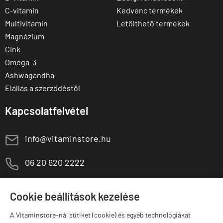
C-vitamin
Kedvenc termékek
Multivitamin
Letölthető termékek
Magnézium
Cink
Omega-3
Ashwagandha
Elállás a szerződéstől
Kapcsolatfelvétel
E
info@vitaminstore.hu
M
06 20 620 2222
1141 Budapest,
T
Szugló u. 83-85.
Cookie beállítások kezelése
H-P:
10:00-18:00
A Vitaminstore-nál sütiket (cookie) és egyéb technológiákat