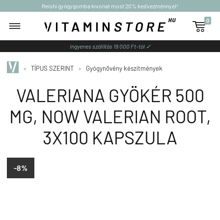
Reishi gyógygomba kivonat most 20% kedvezménnyel!
0

Ingyenes szállítás 19 000 Ft-tól ✓
»
TÍPUS SZERINT
»
Gyógynövény készítmények
VALERIANA GYÖKÉR 500
MG, NOW VALERIAN ROOT,
3X100 KAPSZULA
-8%