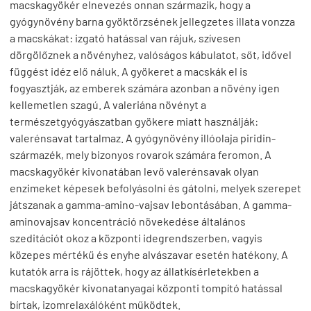
macskagyökér elnevezés onnan származik, hogy a
gyógynövény barna gyöktörzsének jellegzetes illata vonzza
a macskákat: izgató hatással van rájuk, szívesen
dörgölőznek a növényhez, valóságos kábulatot, sőt, idővel
függést idéz elő náluk. A gyökeret a macskák el is
fogyasztják, az emberek számára azonban a növény igen
kellemetlen szagú. A valeriána növényt a
természetgyógyászatban gyökere miatt használják:
valerénsavat tartalmaz. A gyógynövény illóolaja piridin-
származék, mely bizonyos rovarok számára feromon. A
macskagyökér kivonatában levő valerénsavak olyan
enzimeket képesek befolyásolni és gátolni, melyek szerepet
játszanak a gamma-amino-vajsav lebontásában. A gamma-
aminovajsav koncentráció növekedése általános
szeditációt okoz a központi idegrendszerben, vagyis
közepes mértékű és enyhe alvászavar esetén hatékony. A
kutatók arra is rájöttek, hogy az állatkísérletekben a
macskagyökér kivonatanyagai központi tompító hatással
bírtak, izomrelaxálóként működtek.