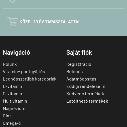

KÖZEL 10 ÉV TAPASZTALATTAL
Navigáció
Saját fiók
Rólunk
Regisztráció
Vitamin+ pontgyűjtés
Belépés
Legnépszerűbb kategóriák
Adatmódosítás
D-vitamin
Eddigi rendeléseim
C-vitamin
Kedvenc termékek
Multivitamin
Letölthető termékek
Magnézium
Cink
Omega-3