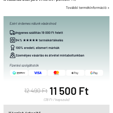
További termékinformáció »
Ezért érdemes nálunk vásárolnod
Ingyenes szállítás 19 000 Ft felett
94% ★★★★★ termékértékelés
100% eredeti, elismert márkák
Személyes vásárlás és átvétel mintaboltunkban
Fizetési szolgáltatók
11 500 Ft
12 490 Ft
(38 Ft / kapszula)