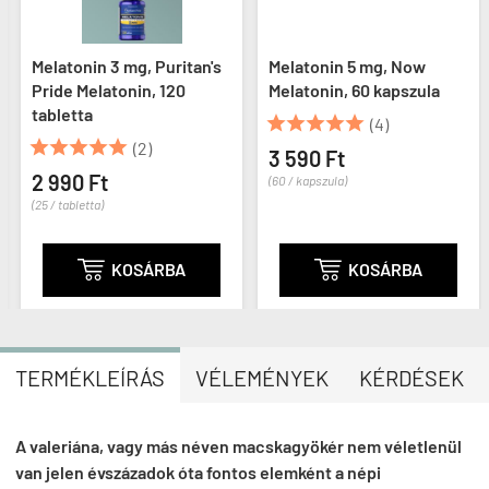
Melatonin 3 mg, Puritan's
Melatonin 5 mg, Now
Pride Melatonin, 120
Melatonin, 60 kapszula
tabletta





(4)





(2)
3 590 Ft
2 990 Ft
(60 / kapszula)
(25 / tabletta)

KOSÁRBA

KOSÁRBA
TERMÉKLEÍRÁS
VÉLEMÉNYEK
KÉRDÉSEK
A valeriána, vagy más néven macskagyökér nem véletlenül
van jelen évszázadok óta fontos elemként a népi