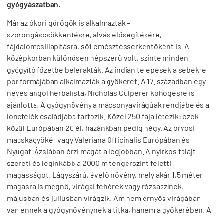
gyógyászatban.
Már az ókori görögök is alkalmazták –
szorongáscsökkentésre, alvás elősegítésére,
fájdalomcsillapításra, sőt emésztésserkentőként is. A
középkorban különösen népszerű volt, szinte minden
gyógyító főzetbe belerakták. Az indián telepesek a sebekre
por formájában alkalmazták a gyökeret. A 17. században egy
neves angol herbalista, Nicholas Culperer köhögésre is
ajánlotta. A gyógynövény a mácsonyavirágúak rendjébe és a
loncfélék családjába tartozik. Közel 250 faja létezik: ezek
közül Európában 20 él, hazánkban pedig négy. Az orvosi
macskagyökér vagy Valeriana Officinalis Európában és
Nyugat-Ázsiában érzi magát a legjobban. A nyirkos talajt
szereti és leginkább a 2000 m tengerszint feletti
magasságot. Lágyszárú, évelő növény, mely akár 1,5 méter
magasra is megnő, virágai fehérek vagy rózsaszínek,
májusban és júliusban virágzik. Ám nem ernyős virágában
van ennek a gyógynövénynek a titka, hanem a gyökerében. A