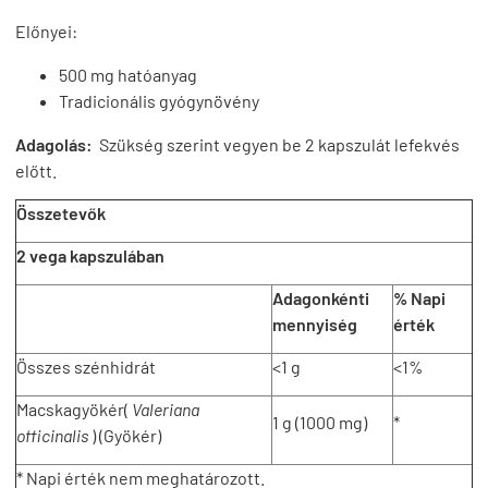
Előnyei:
500 mg hatóanyag
Tradicionális gyógynövény
Adagolás:
Szükség szerint vegyen be 2 kapszulát lefekvés
előtt.
Összetevők
2 vega kapszulában
Adagonkénti
% Napi
mennyiség
érték
Összes szénhidrát
<1 g
<1%
Macskagyökér(
Valeriana
1 g (1000 mg)
*
officinalis
) (Gyökér)
* Napi érték nem meghatározott.