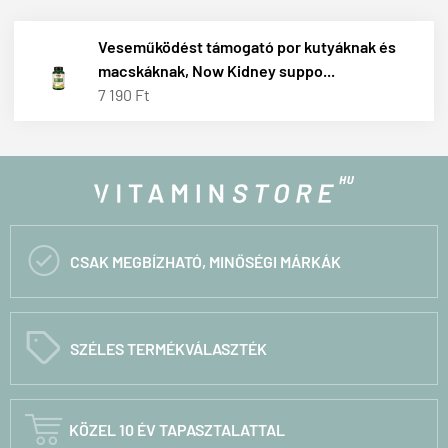
Veseműködést támogató por kutyáknak és
macskáknak, Now Kidney suppo...
7 190 Ft

CSAK MEGBÍZHATÓ, MINŐSÉGI MÁRKÁK
C
SZÉLES TERMÉKVÁLASZTÉK

KÖZEL 10 ÉV TAPASZTALATTAL