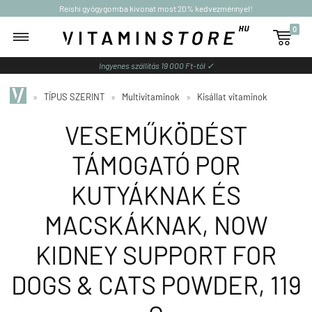
Reishi gyógygomba kivonat most 20% kedvezménnyel!
0

Ingyenes szállítás 19 000 Ft-tól ✓
»
TÍPUS SZERINT
»
Multivitaminok
»
Kisállat vitaminok
VESEMŰKÖDÉST
TÁMOGATÓ POR
KUTYÁKNAK ÉS
MACSKÁKNAK, NOW
KIDNEY SUPPORT FOR
DOGS & CATS POWDER, 119