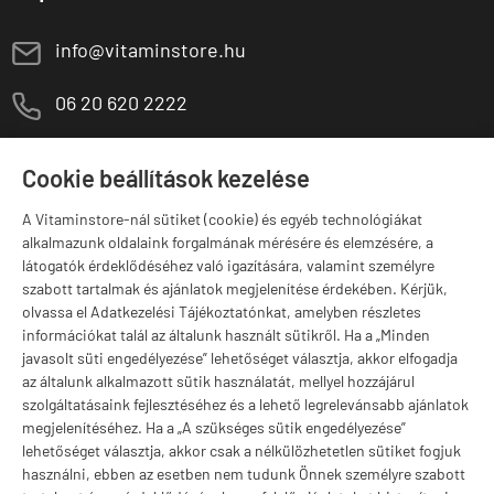
E
info@vitaminstore.hu
M
06 20 620 2222
1141 Budapest,
T
Szugló u. 83-85.
Cookie beállítások kezelése
H-P:
10:00-18:00
A Vitaminstore-nál sütiket (cookie) és egyéb technológiákat
Márkák
alkalmazunk oldalaink forgalmának mérésére és elemzésére, a
látogatók érdeklődéséhez való igazítására, valamint személyre
szabott tartalmak és ajánlatok megjelenítése érdekében. Kérjük,
olvassa el Adatkezelési Tájékoztatónkat, amelyben részletes
információkat talál az általunk használt sütikről. Ha a „Minden
Valuta választás
javasolt süti engedélyezése” lehetőséget választja, akkor elfogadja
az általunk alkalmazott sütik használatát, mellyel hozzájárul
szolgáltatásaink fejlesztéséhez és a lehető legrelevánsabb ajánlatok
megjelenítéséhez. Ha a „A szükséges sütik engedélyezése”
lehetőséget választja, akkor csak a nélkülözhetetlen sütiket fogjuk
használni, ebben az esetben nem tudunk Önnek személyre szabott