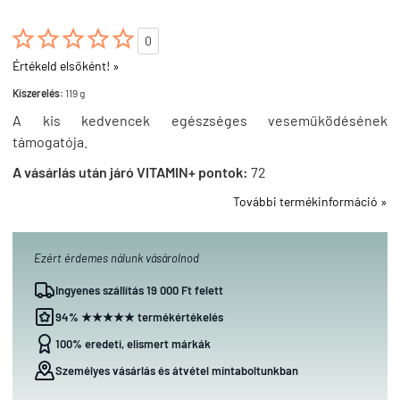





0
Értékeld elsőként! »
Kiszerelés:
119 g
A kis kedvencek egészséges veseműködésének
támogatója.
A vásárlás után járó VITAMIN+ pontok:
72
További termékinformáció »
Ezért érdemes nálunk vásárolnod
Ingyenes szállítás 19 000 Ft felett
94% ★★★★★ termékértékelés
100% eredeti, elismert márkák
Személyes vásárlás és átvétel mintaboltunkban