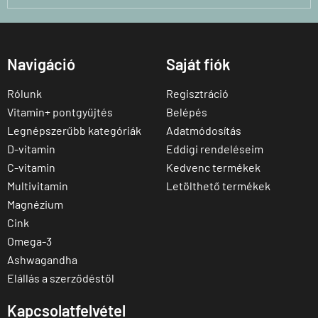
Navigáció
Saját fiók
Rólunk
Regisztráció
Vitamin+ pontgyűjtés
Belépés
Legnépszerűbb kategóriák
Adatmódosítás
D-vitamin
Eddigi rendeléseim
C-vitamin
Kedvenc termékek
Multivitamin
Letölthető termékek
Magnézium
Cink
Omega-3
Ashwagandha
Elállás a szerződéstől
Kapcsolatfelvétel