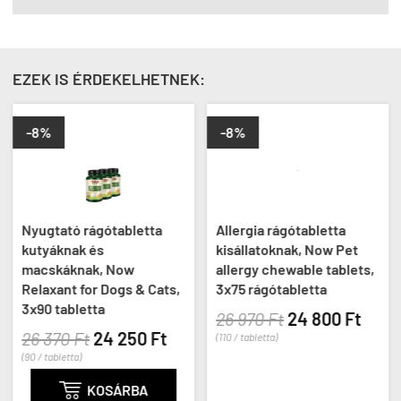
EZEK IS ÉRDEKELHETNEK:
-8%
-8%
Nyugtató rágótabletta
Allergia rágótabletta
kutyáknak és
kisállatoknak, Now Pet
macskáknak, Now
allergy chewable tablets,
Relaxant for Dogs & Cats,
3x75 rágótabletta
3x90 tabletta
26 970 Ft
24 800 Ft
26 370 Ft
24 250 Ft
(110 / tabletta)
(90 / tabletta)

KOSÁRBA