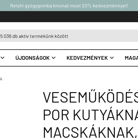
Reishi gyógygomba kivonat most 20% kedvezménnyel!
ÚJDONSÁGOK
KEDVEZMÉNYEK
MAGA



ok
VESEMŰKÖDÉS
POR KUTYÁKN
MACSKÁKNAK,