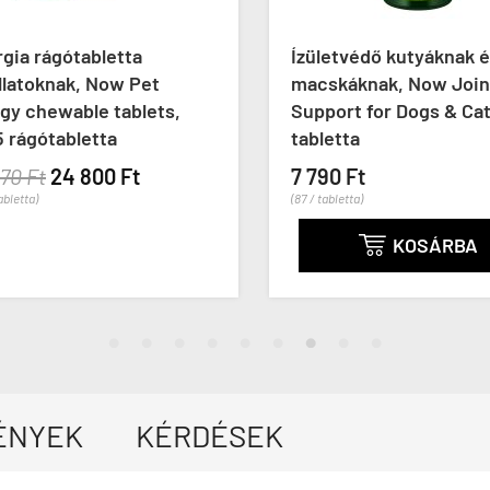
gia rágótabletta
Ízületvédő kutyáknak é
latoknak, Now Pet
macskáknak, Now Joint
gy chewable tablets,
Support for Dogs & Cats
rágótabletta
tabletta
70 Ft
24 800 Ft
7 790 Ft
bletta)
(87 / tabletta)
KOSÁRBA

ÉNYEK
KÉRDÉSEK