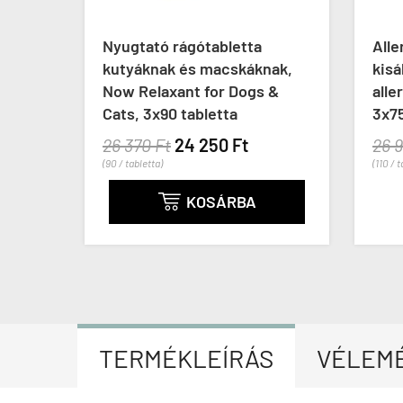
Nyugtató rágótabletta
Aller
k,
kutyáknak és macskáknak,
kisál
&
Now Relaxant for Dogs &
aller
Cats, 3x90 tabletta
3x75 
26 370 Ft
24 250 Ft
26 9
(90 / tabletta)
(110 / ta
KOSÁRBA

TERMÉKLEÍRÁS
VÉLEM