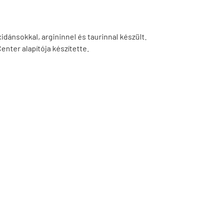
dánsokkal, argininnel és taurinnal készült.
nter alapítója készítette.