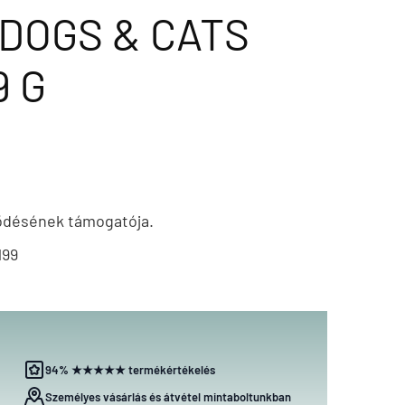
DOGS & CATS
9 G
ödésének támogatója.
199
94% ★★★★★ termékértékelés
Személyes vásárlás és átvétel mintaboltunkban