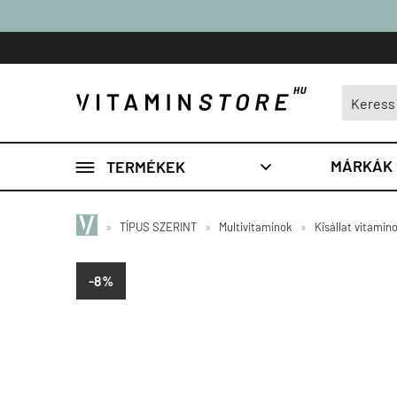

MÁRKÁK
TERMÉKEK

»
TÍPUS SZERINT
»
Multivitaminok
»
Kisállat vitamin
-8%