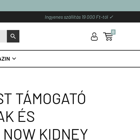
Ingyenes szállítás 19 000 Ft-tól ✓
0
U

S
ZIN

T TÁMOGATÓ
AK ÉS
 NOW KIDNEY