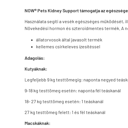
NOW® Pets Kidney Support támogatja az egészsége
Használata segíti a vesék egészséges működését, ill
Növekedési hormon és szteroidmentes termék. A neves
állatorvosok által javasolt termék
kellemes csirkeleves ízesítéssel
Adagolás:
Kutyáknak:
Legfeljebb 9 kg testtömegig: naponta negyed teásk
9-18 kg testtömeg esetén: naponta fél teáskanál
18- 27 kg testtömeg esetén: 1 teáskanál
27 kg testtömeg felett: 1 és fél teáskanál
Macskáknak: