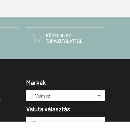
KÖZEL 10 ÉV

TAPASZTALATTAL
Márkák
u
Valuta választás