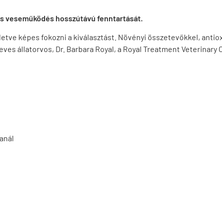
s veseműködés hosszútávú fenntartását.
etve képes fokozni a kiválasztást. Növényi összetevőkkel, antioxi
 állatorvos, Dr. Barbara Royal, a Royal Treatment Veterinary Ce
anál