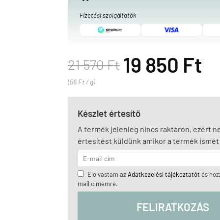
Fizetési szolgáltatók
19 850 Ft
21 570 Ft
(56 Ft / g)
Készlet értesítő
A termék jelenleg nincs raktáron, ezért 
értesítést küldünk amikor a termék ismét 
Elolvastam az
Adatkezelési tájékoztatót
és hozz
mail címemre.
FELIRATKOZÁS