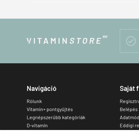

Navigáció
Saját 
Rólunk
Regisztr
Vitamin+ pontgyűjtés
Belépés
Legnépszerűbb kategóriák
Adatmód
D-vitamin
Eddigi r
C-vitamin
Kedvenc