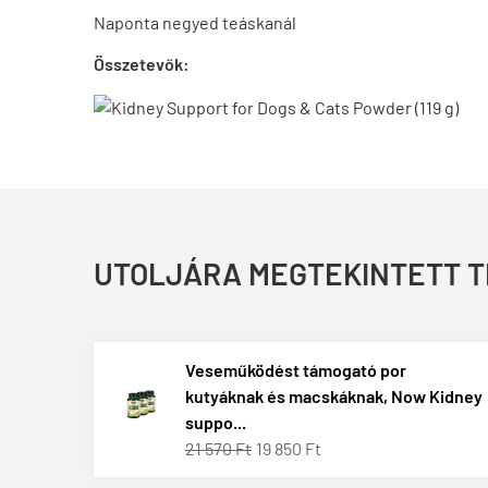
Naponta negyed teáskanál
Összetevők:
UTOLJÁRA MEGTEKINTETT 
Veseműködést támogató por
kutyáknak és macskáknak, Now Kidney
suppo...
21 570 Ft
19 850 Ft