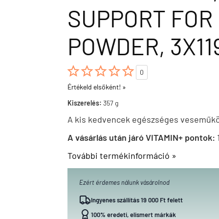
SUPPORT FOR 
POWDER, 3X11





0
Értékeld elsőként! »
Kiszerelés:
357 g
A kis kedvencek egészséges veseműk
A vásárlás után járó VITAMIN+ pontok:
További termékinformáció »
Ezért érdemes nálunk vásárolnod
Ingyenes szállítás 19 000 Ft felett
100% eredeti, elismert márkák