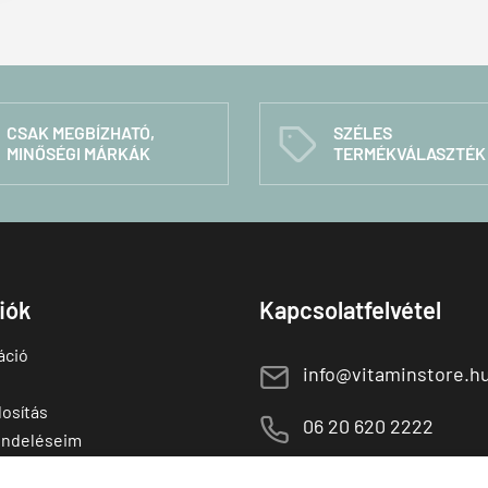
CSAK MEGBÍZHATÓ,
SZÉLES
C
MINŐSÉGI MÁRKÁK
TERMÉKVÁLASZTÉK
fiók
Kapcsolatfelvétel
áció
E
info@vitaminstore.h
osítás
M
06 20 620 2222
endeléseim
 termékek
1141 Budapest,
T