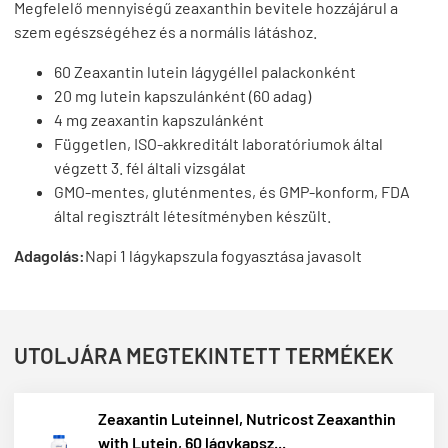
Megfelelő mennyiségű zeaxanthin bevitele hozzájárul a
szem egészségéhez és a normális látáshoz.
60 Zeaxantin lutein lágygéllel palackonként
20 mg lutein kapszulánként (60 adag)
4 mg zeaxantin kapszulánként
Független, ISO-akkreditált laboratóriumok által
végzett 3. fél általi vizsgálat
GMO-mentes, gluténmentes, és GMP-konform, FDA
által regisztrált létesítményben készült.
Adagolás:
Napi 1 lágykapszula fogyasztása javasolt
UTOLJÁRA MEGTEKINTETT TERMÉKEK
Zeaxantin Luteinnel, Nutricost Zeaxanthin
with Lutein, 60 lágykapsz...