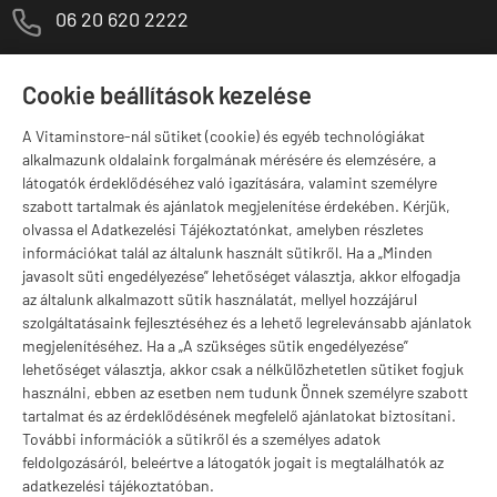
M
06 20 620 2222
1141 Budapest,
T
Szugló u. 83-85.
Cookie beállítások kezelése
H-P:
10:00-18:00
A Vitaminstore-nál sütiket (cookie) és egyéb technológiákat
Márkák
alkalmazunk oldalaink forgalmának mérésére és elemzésére, a
látogatók érdeklődéséhez való igazítására, valamint személyre
szabott tartalmak és ajánlatok megjelenítése érdekében. Kérjük,
olvassa el Adatkezelési Tájékoztatónkat, amelyben részletes
információkat talál az általunk használt sütikről. Ha a „Minden
Valuta választás
javasolt süti engedélyezése” lehetőséget választja, akkor elfogadja
az általunk alkalmazott sütik használatát, mellyel hozzájárul
szolgáltatásaink fejlesztéséhez és a lehető legrelevánsabb ajánlatok
megjelenítéséhez. Ha a „A szükséges sütik engedélyezése”
lehetőséget választja, akkor csak a nélkülözhetetlen sütiket fogjuk
használni, ebben az esetben nem tudunk Önnek személyre szabott
tartalmat és az érdeklődésének megfelelő ajánlatokat biztosítani.
További információk a sütikről és a személyes adatok
feldolgozásáról, beleértve a látogatók jogait is megtalálhatók az
adatkezelési tájékoztatóban.