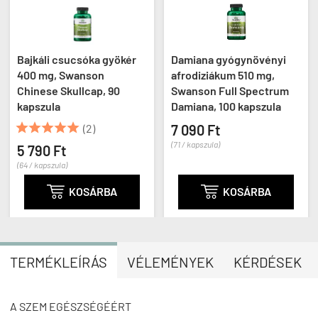
Bajkáli csucsóka gyökér
Damiana gyógynövényi
400 mg, Swanson
afrodiziákum 510 mg,
Chinese Skullcap, 90
Swanson Full Spectrum
kapszula
Damiana, 100 kapszula





(2)
7 090 Ft
(71 / kapszula)
5 790 Ft
(64 / kapszula)

KOSÁRBA

KOSÁRBA
TERMÉKLEÍRÁS
VÉLEMÉNYEK
KÉRDÉSEK
A SZEM EGÉSZSÉGÉÉRT