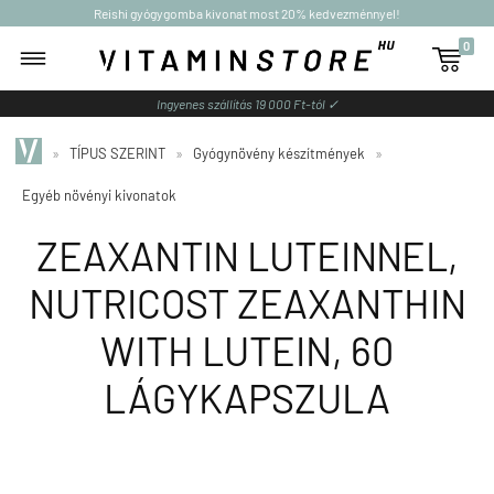
Reishi gyógygomba kivonat most 20% kedvezménnyel!
0

Ingyenes szállítás 19 000 Ft-tól ✓
»
TÍPUS SZERINT
»
Gyógynövény készítmények
»
Egyéb növényi kivonatok
ZEAXANTIN LUTEINNEL,
NUTRICOST ZEAXANTHIN
WITH LUTEIN, 60
LÁGYKAPSZULA