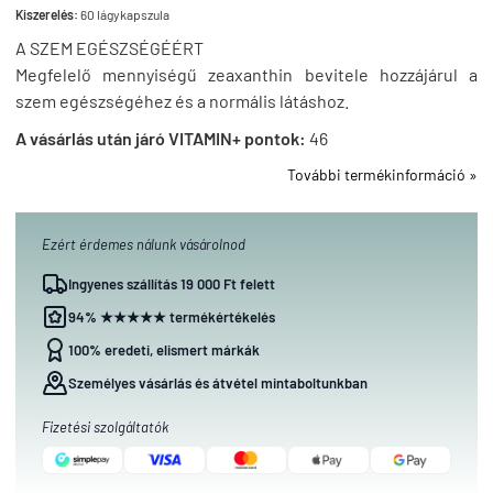
Kiszerelés:
60 lágykapszula
A SZEM EGÉSZSÉGÉÉRT
Megfelelő mennyiségű zeaxanthin bevitele hozzájárul a
szem egészségéhez és a normális látáshoz.
A vásárlás után járó VITAMIN+ pontok:
46
További termékinformáció »
Ezért érdemes nálunk vásárolnod
Ingyenes szállítás 19 000 Ft felett
94% ★★★★★ termékértékelés
100% eredeti, elismert márkák
Személyes vásárlás és átvétel mintaboltunkban
Fizetési szolgáltatók