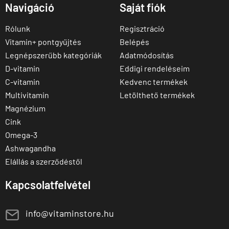
Navigáció
Saját fiók
Rólunk
Regisztráció
Vitamin+ pontgyűjtés
Belépés
Legnépszerűbb kategóriák
Adatmódosítás
D-vitamin
Eddigi rendeléseim
C-vitamin
Kedvenc termékek
Multivitamin
Letölthető termékek
Magnézium
Cink
Omega-3
Ashwagandha
Elállás a szerződéstől
Kapcsolatfelvétel
E
info@vitaminstore.hu