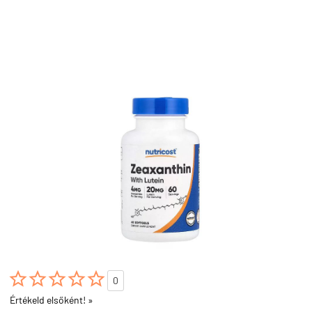





0
Értékeld elsőként! »