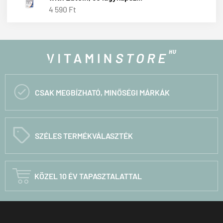
4 590 Ft

CSAK MEGBÍZHATÓ, MINŐSÉGI MÁRKÁK
C
SZÉLES TERMÉKVÁLASZTÉK

KÖZEL 10 ÉV TAPASZTALATTAL