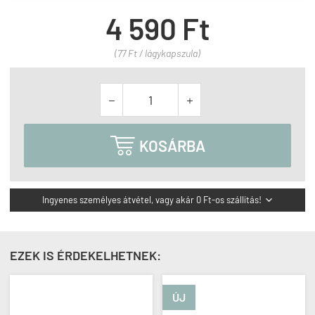
4 590 Ft
(77 Ft / lágykapszula)



KOSÁRBA
Ingyenes személyes átvétel, vagy akár 0 Ft-os szállítás!

EZEK IS ÉRDEKELHETNEK:
ÚJ