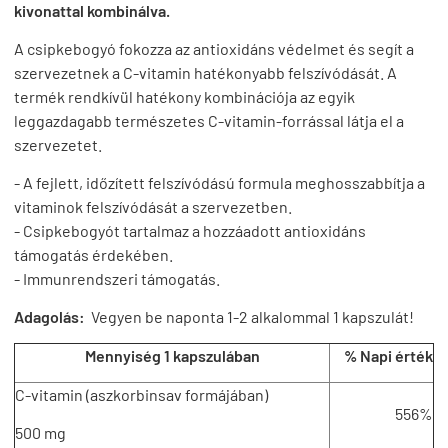
kivonattal kombinálva.
A csipkebogyó fokozza az antioxidáns védelmet és segít a
szervezetnek a C-vitamin hatékonyabb felszívódását. A
termék rendkívül hatékony kombinációja az egyik
leggazdagabb természetes C-vitamin-forrással látja el a
szervezetet.
- A fejlett, időzített felszívódású formula meghosszabbítja a
vitaminok felszívódását a szervezetben.
- Csipkebogyót tartalmaz a hozzáadott antioxidáns
támogatás érdekében.
- Immunrendszeri támogatás.
Adagolás:
Vegyen be naponta 1-2 alkalommal 1 kapszulát!
Mennyiség 1 kapszulában
% Napi érték
C-vitamin (aszkorbinsav formájában)
556%
500 mg