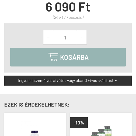
6 090 Ft
(24 Ft / kapszula)



KOSÁRBA
Ingyenes személyes átvétel, vagy akár 0 Ft-os szállítás!

EZEK IS ÉRDEKELHETNEK:
-10%