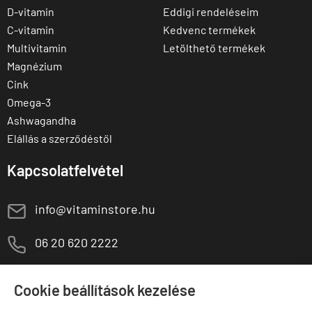
D-vitamin
Eddigi rendeléseim
C-vitamin
Kedvenc termékek
Multivitamin
Letölthető termékek
Magnézium
Cink
Omega-3
Ashwagandha
Elállás a szerződéstől
Kapcsolatfelvétel
E
info@vitaminstore.hu
M
06 20 620 2222
1141 Budapest,
T
Szugló u. 83-85.
Cookie beállítások kezelése
H-P:
10:00-18:00