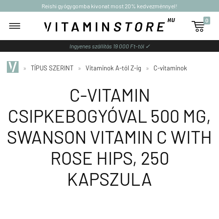
Reishi gyógygomba kivonat most 20% kedvezménnyel!
0

Ingyenes szállítás 19 000 Ft-tól ✓
»
TÍPUS SZERINT
»
Vitaminok A-tól Z-ig
»
C-vitaminok
C-VITAMIN
CSIPKEBOGYÓVAL 500 MG,
SWANSON VITAMIN C WITH
ROSE HIPS, 250
KAPSZULA