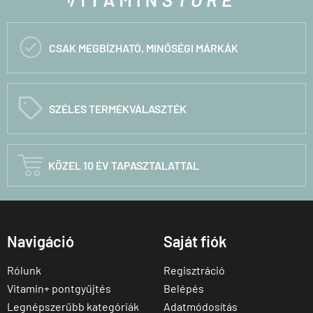

CSAK MEGBÍZHATÓ, MINŐSÉGI MÁRKÁK
C
SZÉLES TERMÉKVÁLASZTÉK

KÖZEL 10 ÉV TAPASZTALATTAL
Navigáció
Saját fiók
Rólunk
Regisztráció
Vitamin+ pontgyűjtés
Belépés
Legnépszerűbb kategóriák
Adatmódosítás