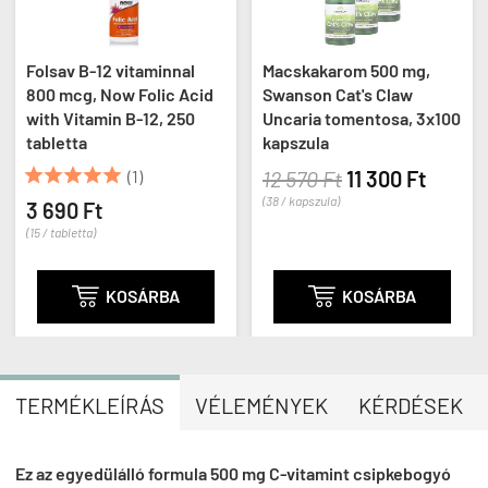
Folsav B-12 vitaminnal
Macskakarom 500 mg,
800 mcg, Now Folic Acid
Swanson Cat's Claw
with Vitamin B-12, 250
Uncaria tomentosa, 3x100
tabletta
kapszula





(1)
12 570 Ft
11 300 Ft
(38 / kapszula)
3 690 Ft
(15 / tabletta)

KOSÁRBA

KOSÁRBA
TERMÉKLEÍRÁS
VÉLEMÉNYEK
KÉRDÉSEK
Ez az egyedülálló formula 500 mg C-vitamint csipkebogyó