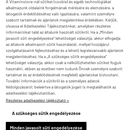
A Vitaminstore-nál sütiket (cookie) és egyéb technológiákat
Márkák
alkalmazunk oldalaink forgalmának mérésére és elemzésére, a
látogatók érdeklődéséhez való igazítására, valamint személyre
szabott tartalmak és ajánlatok megjelenítése érdekében. Kérjük,
olvassa el Adatkezelési Tájékoztatónkat, amelyben részletes
információkat talál az általunk használt sütikről. Ha a „Minden
Valuta választás
javasolt süti engedélyezése” lehetőséget választja, akkor elfogadja
az általunk alkalmazott sütik használatát, mellyel hozzájárul
szolgáltatásaink fejlesztéséhez és a lehető legrelevánsabb ajánlatok
megjelenítéséhez. Ha a „A szükséges sütik engedélyezése”
lehetőséget választja, akkor csak a nélkülözhetetlen sütiket fogjuk
használni, ebben az esetben nem tudunk Önnek személyre szabott
tartalmat és az érdeklődésének megfelelő ajánlatokat biztosítani.
További információk a sütikről és a személyes adatok
feldolgozásáról, beleértve a látogatók jogait is megtalálhatók az
adatkezelési tájékoztatóban.
Részletes adatkezelési tájékoztató »
vitaminstore.hu -
Vitaminstore / Gymstore Hungary
-
ÁSZF
-
Adatkezelési
tájékoztató
A szükséges sütik engedélyezése
×
Medve Érd településről
M
Minden javasolt süti engedélyezése
Vásárolt a webáruházban