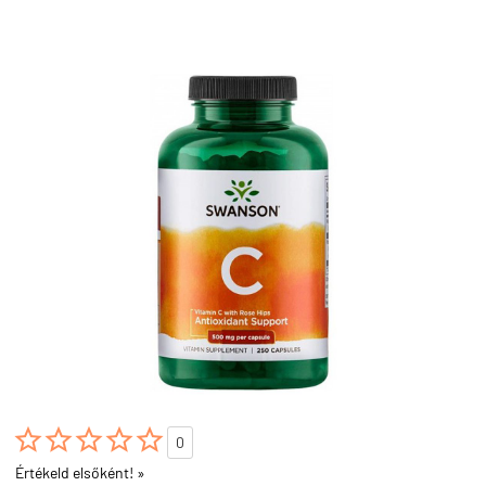





0
Értékeld elsőként! »