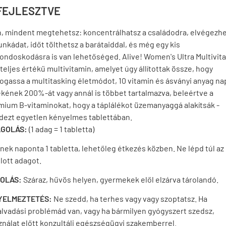
FEJLESZTVE
n, mindent megtehetsz: koncentrálhatsz a családodra, elvégezh
nkádat, időt tölthetsz a barátaiddal, és még egy kis
ondoskodásra is van lehetőséged. Alive! Women's Ultra Multivit
teljes értékű multivitamin, amelyet úgy állítottak össze, hogy
ogassa a multitasking életmódot, 10 vitamin és ásványi anyag na
ékének 200%-át vagy annál is többet tartalmazva, beleértve a
mium B-vitaminokat, hogy a táplálékot üzemanyaggá alakítsák -
dezt egyetlen kényelmes tablettában.
GOLÁS:
(1 adag = 1 tabletta)
nek naponta 1 tabletta, lehetőleg étkezés közben. Ne lépd túl az
lott adagot.
OLÁS:
Száraz, hűvös helyen, gyermekek elől elzárva tárolandó.
YELMEZTETÉS:
Ne szedd, ha terhes vagy vagy szoptatsz. Ha
alvadási problémád van, vagy ha bármilyen gyógyszert szedsz,
ználat előtt konzultálj egészségügyi szakemberrel.