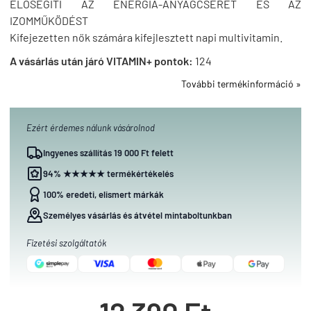
ELŐSEGÍTI AZ ENERGIA-ANYAGCSERÉT ÉS AZ
IZOMMŰKÖDÉST
Kifejezetten nők számára kifejlesztett napi multivitamin.
A vásárlás után járó VITAMIN+ pontok:
124
További termékinformáció »
Ezért érdemes nálunk vásárolnod
Ingyenes szállítás 19 000 Ft felett
94% ★★★★★ termékértékelés
100% eredeti, elismert márkák
Személyes vásárlás és átvétel mintaboltunkban
Fizetési szolgáltatók