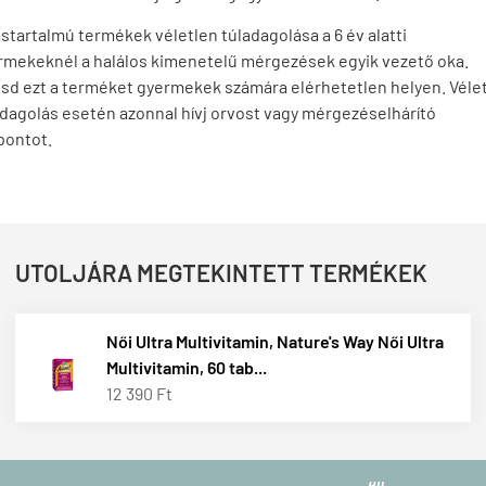
startalmú termékek véletlen túladagolása a 6 év alatti
rmekeknél a halálos kimenetelű mérgezések egyik vezető oka.
tsd ezt a terméket gyermekek számára elérhetetlen helyen. Véle
adagolás esetén azonnal hívj orvost vagy mérgezéselhárító
pontot.
UTOLJÁRA MEGTEKINTETT TERMÉKEK
Női Ultra Multivitamin, Nature's Way Női Ultra
Multivitamin, 60 tab...
12 390 Ft