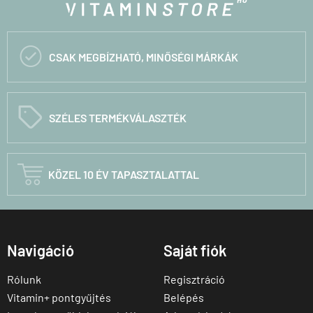

CSAK MEGBÍZHATÓ, MINŐSÉGI MÁRKÁK
C
SZÉLES TERMÉKVÁLASZTÉK

KÖZEL 10 ÉV TAPASZTALATTAL
Navigáció
Saját fiók
Rólunk
Regisztráció
Vitamin+ pontgyűjtés
Belépés