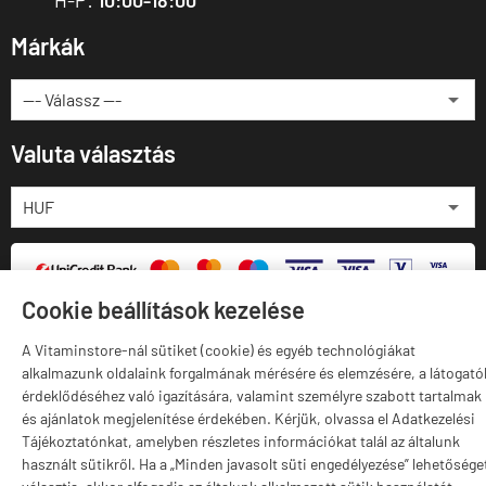
Márkák
Valuta választás
Cookie beállítások kezelése
A Vitaminstore-nál sütiket (cookie) és egyéb technológiákat
alkalmazunk oldalaink forgalmának mérésére és elemzésére, a látogató
érdeklődéséhez való igazítására, valamint személyre szabott tartalmak
vitaminstore.hu -
Vitaminstore / Gymstore Hungary
-
ÁSZF
-
Adatkezelési
és ajánlatok megjelenítése érdekében. Kérjük, olvassa el Adatkezelési
tájékoztató
Tájékoztatónkat, amelyben részletes információkat talál az általunk
használt sütikről. Ha a „Minden javasolt süti engedélyezése” lehetősége