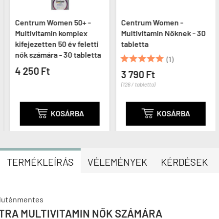
Centrum Women 50+ -
Centrum Women -
Multivitamin komplex
Multivitamin Nőknek - 30
kifejezetten 50 év feletti
tabletta
nők számára - 30 tabletta





(1)
4 250 Ft
3 790 Ft
(126 / tabletta)

KOSÁRBA

KOSÁRBA
TERMÉKLEÍRÁS
VÉLEMÉNYEK
KÉRDÉSEK
luténmentes
TRA MULTIVITAMIN NŐK SZÁMÁRA