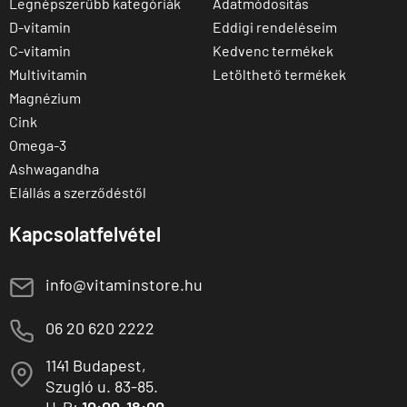
Legnépszerűbb kategóriák
Adatmódosítás
D-vitamin
Eddigi rendeléseim
C-vitamin
Kedvenc termékek
Multivitamin
Letölthető termékek
Magnézium
Cink
Omega-3
Ashwagandha
Elállás a szerződéstől
Kapcsolatfelvétel
E
info@vitaminstore.hu
M
06 20 620 2222
1141 Budapest,
T
Szugló u. 83-85.
H-P:
10:00-18:00