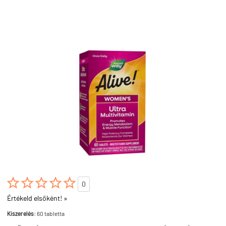





0
Értékeld elsőként! »
Kiszerelés:
60 tabletta