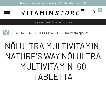
Reishi gyógygomba kivonat most 20% kedvezménnyel!
0

Ingyenes szállítás 19 000 Ft-tól ✓
»
CÉL SZERINT
»
NŐI EGÉSZSÉG
»
Női vitaminpótlás
NŐI ULTRA MULTIVITAMIN,
NATURE'S WAY NŐI ULTRA
MULTIVITAMIN, 60
TABLETTA